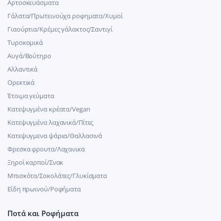
Αρτοσκευάσματα
Γάλατα/Πρωτεινούχα ροφηματα/Χυμοί
Γιαούρτια/Κρέμες γάλακτος/Σαντιγί
Τυροκομικά
Αυγά/Βούτηρο
Αλλαντικά
Ορεκτικά
Έτοιμα γεύματα
Κατεψυγμένα κρέατα/Vegan
Kατεψυγμένα λαχανικά/Πίτες
Κατεψυγμενα ψάρια/Θαλλασινά
Φρεσκα φρουτα/Λαχανικα
Ξηροί καρποί/Σνακ
Μπισκότα/Σοκολάτες/Γλυκίσματα
Είδη πρωινού/Ροφήματα
Ποτά και Ροφήματα