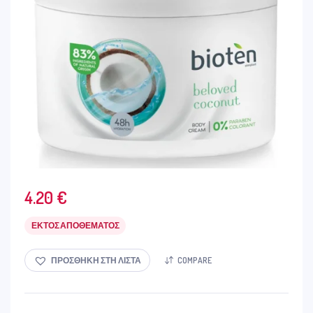
4.20
€
ΕΚΤΌΣ ΑΠΟΘΈΜΑΤΟΣ
ΠΡΟΣΘΉΚΗ ΣΤΗ ΛΊΣΤΑ
COMPARE