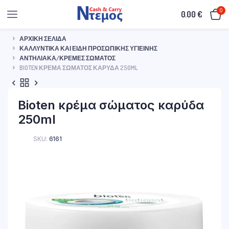
0
0.00
€
ΑΡΧΙΚΉ ΣΕΛΊΔΑ
ΚΑΛΛΥΝΤΙΚΆ ΚΑΙ ΕΊΔΗ ΠΡΟΣΩΠΙΚΉΣ ΥΓΙΕΙΝΉΣ
ΑΝΤΗΛΙΑΚΆ/ΚΡΈΜΕΣ ΣΏΜΑΤΟΣ
BIOTEN ΚΡΈΜΑ ΣΏΜΑΤΟΣ ΚΑΡΎΔΑ 250ML
Bioten κρέμα σώματος καρύδα
250ml
SKU:
6161