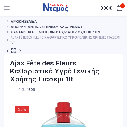
0
0.00
€
ΑΡΧΙΚΉ ΣΕΛΊΔΑ
ΑΠΟΡΡΥΠΑΝΤΙΚΆ & ΓΕΝΙΚΟΎ ΚΑΘΑΡΙΣΜΟΎ
ΚΑΘΑΡΙΣΤΙΚΆ ΓΕΝΙΚΉΣ ΧΡΉΣΗΣ/ΔΑΠΈΔΟΥ/ΕΠΊΠΛΩΝ
AJAX FÊTE DES FLEURS ΚΑΘΑΡΙΣΤΙΚΌ ΥΓΡΌ ΓΕΝΙΚΉΣ ΧΡΉΣΗΣ ΓΙΑΣΕΜΊ
1LT
Ajax Fête des Fleurs
Καθαριστικό Υγρό Γενικής
Χρήσης Γιασεμί 1lt
SKU:
1628
35%