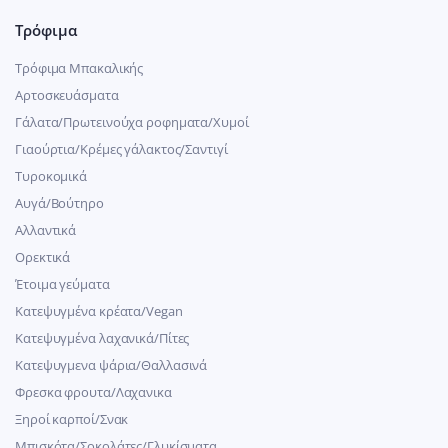
Τρόφιμα
Τρόφιμα Μπακαλικής
Αρτοσκευάσματα
Γάλατα/Πρωτεινούχα ροφηματα/Χυμοί
Γιαούρτια/Κρέμες γάλακτος/Σαντιγί
Τυροκομικά
Αυγά/Βούτηρο
Αλλαντικά
Ορεκτικά
Έτοιμα γεύματα
Κατεψυγμένα κρέατα/Vegan
Kατεψυγμένα λαχανικά/Πίτες
Κατεψυγμενα ψάρια/Θαλλασινά
Φρεσκα φρουτα/Λαχανικα
Ξηροί καρποί/Σνακ
Μπισκότα/Σοκολάτες/Γλυκίσματα