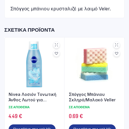
Σπόγγος μπάνιου κρυσταλιζέ με λαιμό Veler.
ΣΧΕΤΙΚΆ ΠΡΟΪΌΝΤΑ
Nivea Λοσιόν Τονωτική
Σπόγγος Μπάνιου
Άνθος Λωτού για
Σκληρό/Μαλακό Veller
Κανονικές Επιδερμίδες
ΣΕ ΑΠΌΘΕΜΑ
ΣΕ ΑΠΌΘΕΜΑ
200ml
4.49
€
0.69
€