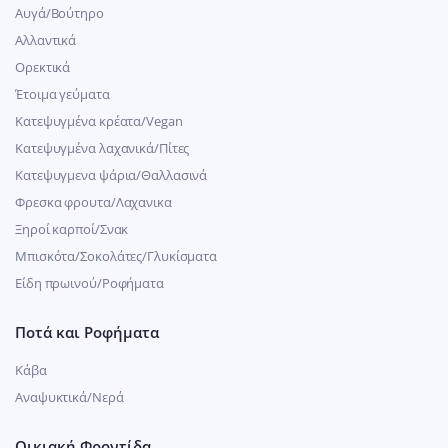
Αυγά/Βούτηρο
Αλλαντικά
Ορεκτικά
Έτοιμα γεύματα
Κατεψυγμένα κρέατα/Vegan
Kατεψυγμένα λαχανικά/Πίτες
Κατεψυγμενα ψάρια/Θαλλασινά
Φρεσκα φρουτα/Λαχανικα
Ξηροί καρποί/Σνακ
Μπισκότα/Σοκολάτες/Γλυκίσματα
Είδη πρωινού/Ροφήματα
Ποτά και Ροφήματα
Κάβα
Αναψυκτικά/Νερά
Οικιακή Φροντίδα