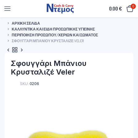
0
0.00
€
ΑΡΧΙΚΉ ΣΕΛΊΔΑ
ΚΑΛΛΥΝΤΙΚΆ ΚΑΙ ΕΊΔΗ ΠΡΟΣΩΠΙΚΉΣ ΥΓΙΕΙΝΉΣ
ΠΕΡΙΠΟΊΗΣΗ ΠΡΟΣΏΠΟΥ/ΧΕΡΙΏΝ ΚΑΙ ΣΏΜΑΤΟΣ
ΣΦΟΥΓΓΆΡΙ ΜΠΆΝΙΟΥ ΚΡΥΣΤΑΛΙΖΈ VELER
Σφουγγάρι Μπάνιου
Κρυσταλιζέ Veler
SKU:
0206