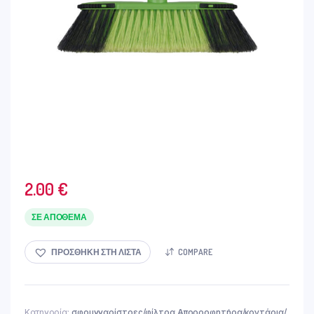
2.00
€
ΣΕ ΑΠΌΘΕΜΑ
ΠΡΟΣΘΉΚΗ ΣΤΗ ΛΊΣΤΑ
COMPARE
Κατηγορία:
σφουγγαρίστρες/φίλτρα Απορροφητήρα/κοντάρια/