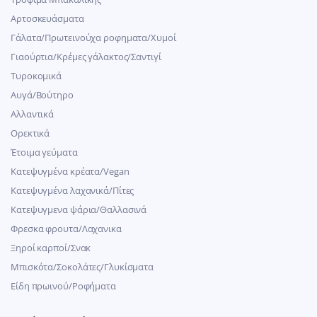
Αρτοσκευάσματα
Γάλατα/Πρωτεινούχα ροφηματα/Χυμοί
Γιαούρτια/Κρέμες γάλακτος/Σαντιγί
Τυροκομικά
Αυγά/Βούτηρο
Αλλαντικά
Ορεκτικά
Έτοιμα γεύματα
Κατεψυγμένα κρέατα/Vegan
Kατεψυγμένα λαχανικά/Πίτες
Κατεψυγμενα ψάρια/Θαλλασινά
Φρεσκα φρουτα/Λαχανικα
Ξηροί καρποί/Σνακ
Μπισκότα/Σοκολάτες/Γλυκίσματα
Είδη πρωινού/Ροφήματα