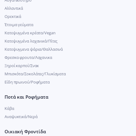
Αλλαντικά
Ορεκτικά
Έτοιμα γεύματα
Κατεψυγμένα κρέατα/Vegan
Kατεψυγμένα λαχανικά/Πίτες
Κατεψυγμενα ψάρια/Θαλλασινά
Φρεσκα φρουτα/Λαχανικα
Ξηροί καρποί/Σνακ
Μπισκότα/Σοκολάτες/Γλυκίσματα
Είδη πρωινού/Ροφήματα
Ποτά και Ροφήματα
Κάβα
Αναψυκτικά/Νερά
Οικιακή Φροντίδα