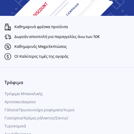
Καθημερινά φρέσκα προϊόντα
Δωρεάν αποστολή για παραγγελίες άνω των 50€
Καθημερινές Mega Εκπτώσεις
ΟΙ Καλύτερες τιμές της αγοράς
Τρόφιμα
Τρόφιμα Μπακαλικής
Αρτοσκευάσματα
Γάλατα/Πρωτεινούχα ροφηματα/Χυμοί
Γιαούρτια/Κρέμες γάλακτος/Σαντιγί
Τυροκομικά
Αυγά/Βούτηρο