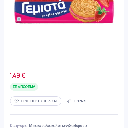
1.49
€
ΣΕ ΑΠΌΘΕΜΑ
ΠΡΟΣΘΉΚΗ ΣΤΗ ΛΊΣΤΑ
COMPARE
Κατηγορία:
Μπισκότα/σοκολάτες/γλυκίσματα