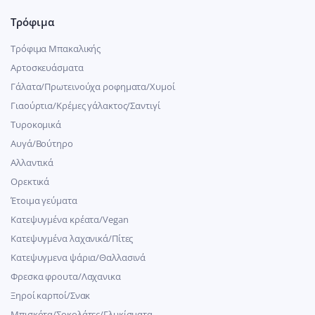
Τρόφιμα
Τρόφιμα Μπακαλικής
Αρτοσκευάσματα
Γάλατα/Πρωτεινούχα ροφηματα/Χυμοί
Γιαούρτια/Κρέμες γάλακτος/Σαντιγί
Τυροκομικά
Αυγά/Βούτηρο
Αλλαντικά
Ορεκτικά
Έτοιμα γεύματα
Κατεψυγμένα κρέατα/Vegan
Kατεψυγμένα λαχανικά/Πίτες
Κατεψυγμενα ψάρια/Θαλλασινά
Φρεσκα φρουτα/Λαχανικα
Ξηροί καρποί/Σνακ
Μπισκότα/Σοκολάτες/Γλυκίσματα