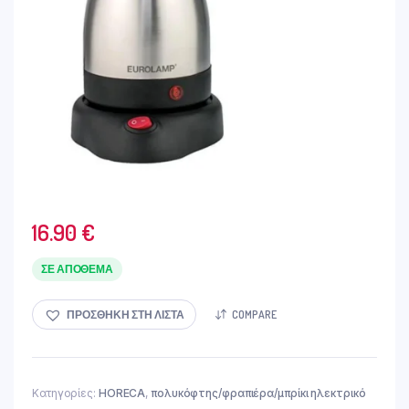
16.90
€
ΣΕ ΑΠΌΘΕΜΑ
ΠΡΟΣΘΉΚΗ ΣΤΗ ΛΊΣΤΑ
COMPARE
Κατηγορίες:
HORECA
,
πολυκόφτης/φραπιέρα/μπρίκι ηλεκτρικό