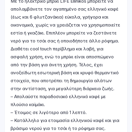
Με το ηλεκτρικό μπρίκι LIFE Ellinikos μπορείτε να
απολαμβάνετε τον αγαπημένο σας ελληνικό καφέ
(έως και 6 φλυτζανάκια) εύκολα, γρήγορα και
οικονομικά, χωρίς να χρειάζεται να χρησιμοποιείτε
εστία ή γκαζάκι. Επιπλέον μπορείτε να ζεστάνετε
νερό για το τσάι σας ή οποιοδήποτε άλλο ρόφημα.
Διαθέτει cool touch περίβλημα και λαβή, για
ασφαλή χρήση, ενώ το μπρίκι είναι αποσπώμενο
από την βάση για άνετη χρήση. Τέλος, έχει
ανοξείδωτη εσωτερική βάση και κρυφό θερμαντικό
στοιχείο, που αποτρέπει τη δημιουργία αλάτων
στην αντίσταση, για μεγαλύτερη διάρκεια ζωής.
– Απολαύστε παραδοσιακό ελληνικό καφέ με
πλούσιο καϊμάκι.
– Έτοιμος σε λιγότερο από 1 λεπτό.
– Κατάλληλο για ετοιμασία ελληνικού καφέ και για
βράσιμο νερού για το τσάι ή το ρόφημα σας.