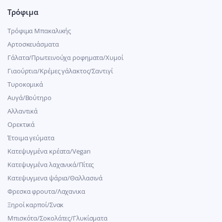
Τρόφιμα
Τρόφιμα Μπακαλικής
Αρτοσκευάσματα
Γάλατα/Πρωτεινούχα ροφηματα/Χυμοί
Γιαούρτια/Κρέμες γάλακτος/Σαντιγί
Τυροκομικά
Αυγά/Βούτηρο
Αλλαντικά
Ορεκτικά
Έτοιμα γεύματα
Κατεψυγμένα κρέατα/Vegan
Kατεψυγμένα λαχανικά/Πίτες
Κατεψυγμενα ψάρια/Θαλλασινά
Φρεσκα φρουτα/Λαχανικα
Ξηροί καρποί/Σνακ
Μπισκότα/Σοκολάτες/Γλυκίσματα