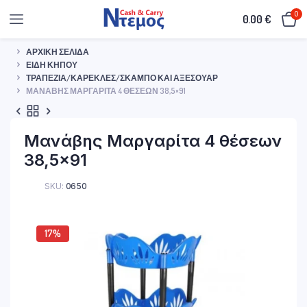
0
0.00
€
ΑΡΧΙΚΉ ΣΕΛΊΔΑ
ΕΊΔΗ ΚΉΠΟΥ
ΤΡΑΠΈΖΙΑ/ΚΑΡΈΚΛΕΣ/ΣΚΑΜΠΌ ΚΑΙ ΑΞΕΣΟΥΆΡ
ΜΑΝΆΒΗΣ ΜΑΡΓΑΡΊΤΑ 4 ΘΈΣΕΩΝ 38,5×91
Μανάβης Μαργαρίτα 4 θέσεων
38,5×91
SKU:
0650
17%