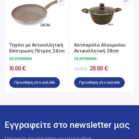
Τηγάνι με Αντικολλητική
Κατσαρόλα Αλουμινίου
Επίστρωση Πέτρας 24cm
Αντικολλητική 28cm
ΣΕ ΑΠΌΘΕΜΑ
ΣΕ ΑΠΌΘΕΜΑ
Original
Η
16.00
€
28.90
€
32.00
€
price
τρέχουσα
Προσθήκη στο καλάθι
Προσθήκη στο καλάθι
was:
τιμή
32.00 €.
είναι:
28.90 €.
Εγγραφείτε στο newsletter μας
Εγγραφείτε στο newsletter και ενημερωθείτε