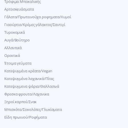
Τρόφιμα Μπακαλικής
Αρτοσκευάσματα
Γάλατα/Πρωτεινούχα ροφηματα/Χυμοί
Γιαούρτια/Κρέμες γάλακτος/Σαντιγί
Τυροκομικά
Αυγά/Βούτηρο
Αλλαντικά
Ορεκτικά
Έτοιμα γεύματα
Κατεψυγμένα κρέατα/Vegan
Kατεψυγμένα λαχανικά/Πίτες
Κατεψυγμενα ψάρια/Θαλλασινά
Φρεσκα φρουτα/Λαχανικα
Ξηροί καρποί/Σνακ
Μπισκότα/Σοκολάτες/Γλυκίσματα
Είδη πρωινού/Ροφήματα