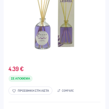
4.39
€
ΣΕ ΑΠΌΘΕΜΑ
ΠΡΟΣΘΉΚΗ ΣΤΗ ΛΊΣΤΑ
COMPARE