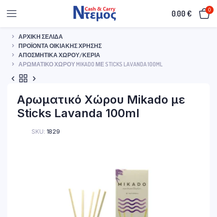
0
0.00
€
ΑΡΧΙΚΉ ΣΕΛΊΔΑ
ΠΡΟΪΌΝΤΑ ΟΙΚΙΑΚΉΣ ΧΡΉΣΗΣ
ΑΠΟΣΜΗΤΙΚΆ ΧΏΡΟΥ/ΚΕΡΊΑ
ΑΡΩΜΑΤΙΚΌ ΧΏΡΟΥ MIKADO ΜΕ STICKS LAVANDA 100ML
Αρωματικό Χώρου Mikado με
Sticks Lavanda 100ml
SKU:
1829