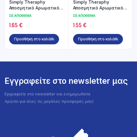
Simply Theraphy
Simply Theraphy
Αποσμητικό Αρωματικό
Αποσμητικό Αρωματικό
Χώρου Rose 250ml
Χώρου με Άρωμα Anti-
ΣΕ ΑΠΌΘΕΜΑ
ΣΕ ΑΠΌΘΕΜΑ
Tabacco 250ml
1.65
€
1.55
€
Προσθήκη στο καλάθι
Προσθήκη στο καλάθι
Εγγραφείτε στο newsletter μας
Εγγραφείτε στο newsletter και ενημερωθείτε
πρώτοι για όλες τις μεγάλες προσφορές μας!