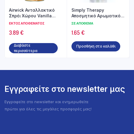
Airwick Ανταλλακτικό
Simply Therapy
Σπρέι Χώρου Vanilla
Αποσμητικό Αρωματικό
Bean 250ml
Χώρου με Άρωμα
ΕΚΤΌΣ ΑΠΟΘΈΜΑΤΟΣ
ΣΕ ΑΠΌΘΕΜΑ
Λεβάντα 250ml
3.89
€
1.65
€
Διαβάστε
Προσθήκη στο καλάθι
περισσότερα
Εγγραφείτε στο newsletter μας
Εγγραφείτε στο newsletter και ενημερωθείτε
πρώτοι για όλες τις μεγάλες προσφορές μας!