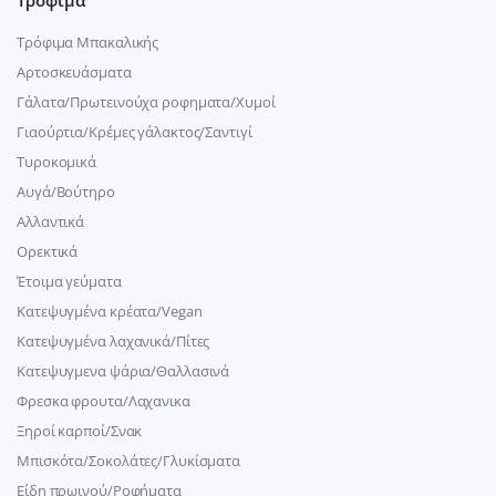
Τρόφιμα Μπακαλικής
Αρτοσκευάσματα
Γάλατα/Πρωτεινούχα ροφηματα/Χυμοί
Γιαούρτια/Κρέμες γάλακτος/Σαντιγί
Τυροκομικά
Αυγά/Βούτηρο
Αλλαντικά
Ορεκτικά
Έτοιμα γεύματα
Κατεψυγμένα κρέατα/Vegan
Kατεψυγμένα λαχανικά/Πίτες
Κατεψυγμενα ψάρια/Θαλλασινά
Φρεσκα φρουτα/Λαχανικα
Ξηροί καρποί/Σνακ
Μπισκότα/Σοκολάτες/Γλυκίσματα
Είδη πρωινού/Ροφήματα