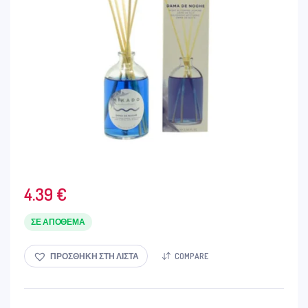
4.39
€
ΣΕ ΑΠΌΘΕΜΑ
ΠΡΟΣΘΉΚΗ ΣΤΗ ΛΊΣΤΑ
COMPARE