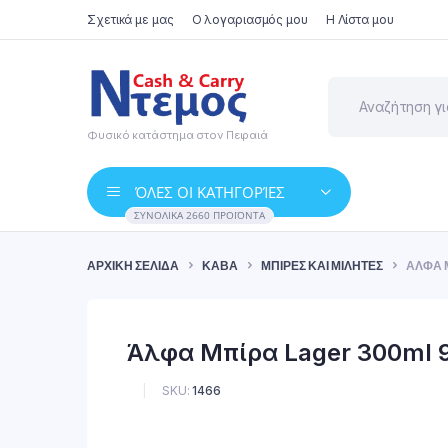
Σχετικά με μας
Ο λογαριασμός μου
Η Λίστα μου
Φυσικό κατάστημα στον Πειραιά
ΌΛΕΣ ΟΙ ΚΑΤΗΓΟΡΊΕΣ
ΣΥΝΟΛΙΚΆ 2660 ΠΡΟΪΌΝΤΑ
ΑΡΧΙΚΉ ΣΕΛΊΔΑ
ΚΆΒΑ
ΜΠΊΡΕΣ ΚΑΙ ΜΙΛΉΤΕΣ
ΆΛΦΑ Μ
Άλφα Μπίρα Lager 300ml 
SKU:
1466