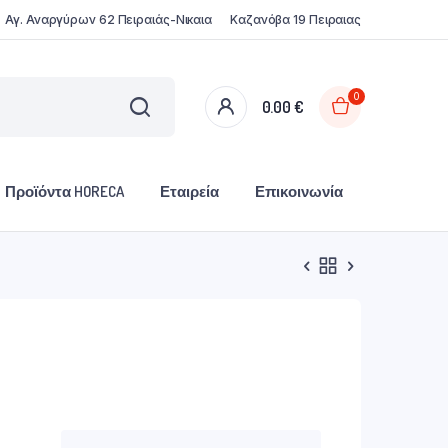
Αγ. Αναργύρων 62 Πειραιάς-Νικαια
Καζανόβα 19 Πειραιας
0
0.00
€
Προϊόντα HORECA
Εταιρεία
Επικοινωνία