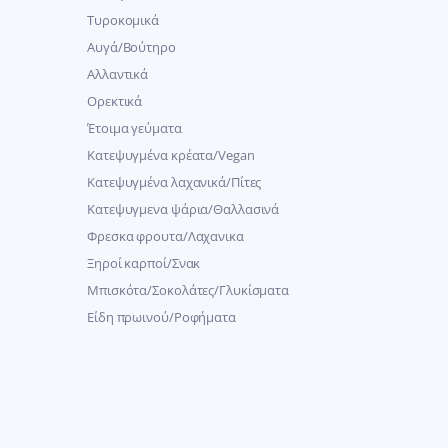
Τυροκομικά
Αυγά/Βούτηρο
Αλλαντικά
Ορεκτικά
Έτοιμα γεύματα
Κατεψυγμένα κρέατα/Vegan
Kατεψυγμένα λαχανικά/Πίτες
Κατεψυγμενα ψάρια/Θαλλασινά
Φρεσκα φρουτα/Λαχανικα
Ξηροί καρποί/Σνακ
Μπισκότα/Σοκολάτες/Γλυκίσματα
Είδη πρωινού/Ροφήματα