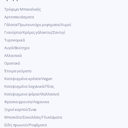
Τρόφιμα Μπακαλικής
Αρτοσκευάσματα
Γάλατα/Πρωτεινούχα ροφηματα/Χυμοί
Γιαούρτια/Κρέμες γάλακτος/Σαντιγί
Τυροκομικά
Αυγά/Βούτηρο
Αλλαντικά
Ορεκτικά
Έτοιμα γεύματα
Κατεψυγμένα κρέατα/Vegan
Kατεψυγμένα λαχανικά/Πίτες
Κατεψυγμενα ψάρια/Θαλλασινά
Φρεσκα φρουτα/Λαχανικα
Ξηροί καρποί/Σνακ
Μπισκότα/Σοκολάτες/Γλυκίσματα
Είδη πρωινού/Ροφήματα