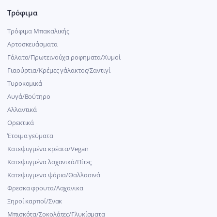
Τρόφιμα
Τρόφιμα Μπακαλικής
Αρτοσκευάσματα
Γάλατα/Πρωτεινούχα ροφηματα/Χυμοί
Γιαούρτια/Κρέμες γάλακτος/Σαντιγί
Τυροκομικά
Αυγά/Βούτηρο
Αλλαντικά
Ορεκτικά
Έτοιμα γεύματα
Κατεψυγμένα κρέατα/Vegan
Kατεψυγμένα λαχανικά/Πίτες
Κατεψυγμενα ψάρια/Θαλλασινά
Φρεσκα φρουτα/Λαχανικα
Ξηροί καρποί/Σνακ
Μπισκότα/Σοκολάτες/Γλυκίσματα