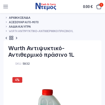
0
0.00
€
ΑΡΧΙΚΉ ΣΕΛΊΔΑ
ΑΞΕΣΟΥΆΡ AUTO-MOTO
ΛΆΔΙΑ ΚΑΙ ΥΓΡΆ
WURTH ΑΝΤΙΨΥΚΤΙΚΌ-ΑΝΤΙΘΕΡΜΙΚΌ ΠΡΆΣΙΝΟ 1L
Wurth Αντιψυκτικό-
Αντιθερμικό πράσινο 1L
SKU:
5932
4%