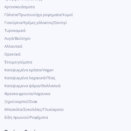
Αρτοσκευάσματα
Γάλατα/Πρωτεινούχα ροφηματα/Χυμοί
Γιαούρτια/Κρέμες γάλακτος/Σαντιγί
Τυροκομικά
Αυγά/Βούτηρο
Αλλαντικά
Ορεκτικά
Έτοιμα γεύματα
Κατεψυγμένα κρέατα/Vegan
Kατεψυγμένα λαχανικά/Πίτες
Κατεψυγμενα ψάρια/Θαλλασινά
Φρεσκα φρουτα/Λαχανικα
Ξηροί καρποί/Σνακ
Μπισκότα/Σοκολάτες/Γλυκίσματα
Είδη πρωινού/Ροφήματα