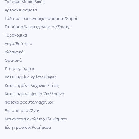
Τρόφιμα Μπακαλικής
Αρτοσκευάσματα
Γάλατα/Πρωτεινούχα ροφηματα/Χυμοί
Γιαούρτια/Κρέμες γάλακτος/Σαντιγί
Τυροκομικά
Αυγά/Βούτηρο
Αλλαντικά
Ορεκτικά
Έτοιμα γεύματα
Κατεψυγμένα κρέατα/Vegan
Kατεψυγμένα λαχανικά/Πίτες
Κατεψυγμενα ψάρια/Θαλλασινά
Φρεσκα φρουτα/Λαχανικα
Ξηροί καρποί/Σνακ
Μπισκότα/Σοκολάτες/Γλυκίσματα
Είδη πρωινού/Ροφήματα