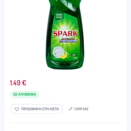
1.49
€
ΣΕ ΑΠΌΘΕΜΑ
ΠΡΟΣΘΉΚΗ ΣΤΗ ΛΊΣΤΑ
COMPARE