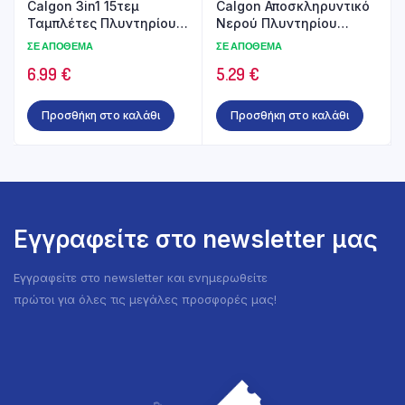
Calgon 3in1 15τεμ
Calgon Αποσκληρυντικό
Ταμπλέτες Πλυντηρίου
Νερού Πλυντηρίου
Ρούχων
Ρούχων Gel 750ml 3in1
ΣΕ ΑΠΌΘΕΜΑ
ΣΕ ΑΠΌΘΕΜΑ
6.99
€
5.29
€
Προσθήκη στο καλάθι
Προσθήκη στο καλάθι
Εγγραφείτε στο newsletter μας
Εγγραφείτε στο newsletter και ενημερωθείτε
πρώτοι για όλες τις μεγάλες προσφορές μας!