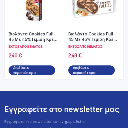
Βιολάντα Cookies Full
Βιολάντα Cookies Full
45 Με 45% Γέμιση Κρέμα
45 Με 45% Γέμιση Κρέμα
Μαύρης Σοκολάτας
Φουντουκιού 150gr
ΕΚΤΌΣ ΑΠΟΘΈΜΑΤΟΣ
ΕΚΤΌΣ ΑΠΟΘΈΜΑΤΟΣ
150gr
2.40
€
2.40
€
Διαβάστε
Διαβάστε
περισσότερα
περισσότερα
Εγγραφείτε στο newsletter μας
Εγγραφείτε στο newsletter και ενημερωθείτε