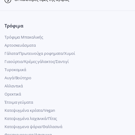
Τρόφιμα
Τρόφιμα Μπακαλικής
Αρτοσκευάσματα
Γάλατα/Πρωτεινούχα ροφηματα/Χυμοί
Γιαούρτια/Κρέμες γάλακτος/Σαντιγί
Τυροκομικά
Αυγά/Βούτηρο
Αλλαντικά
Ορεκτικά
Έτοιμα γεύματα
Κατεψυγμένα κρέατα/Vegan
Kατεψυγμένα λαχανικά/Πίτες
Κατεψυγμενα ψάρια/Θαλλασινά
Φρεσκα φρουτα/Λαχανικα