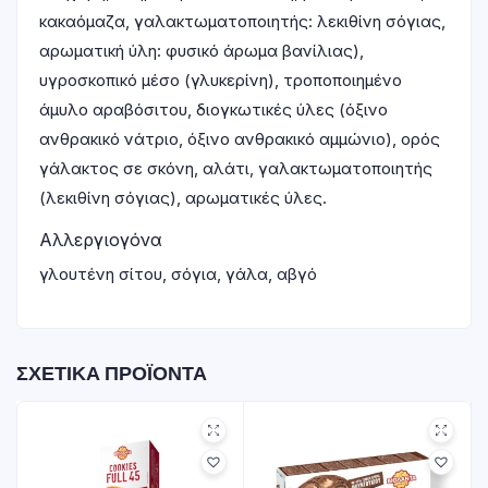
κακαόμαζα, γαλακτωματοποιητής: λεκιθίνη σόγιας,
αρωματική ύλη: φυσικό άρωμα βανίλιας),
υγροσκοπικό μέσο (γλυκερίνη), τροποποιημένο
άμυλο αραβόσιτου, διογκωτικές ύλες (όξινο
ανθρακικό νάτριο, όξινο ανθρακικό αμμώνιο), ορός
γάλακτος σε σκόνη, αλάτι, γαλακτωματοποιητής
(λεκιθίνη σόγιας), αρωματικές ύλες.
Αλλεργιογόνα
γλουτένη σίτου, σόγια, γάλα, αβγό
ΣΧΕΤΙΚΆ ΠΡΟΪΌΝΤΑ