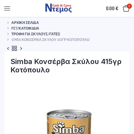
0
0.00
€
ΑΡΧΙΚΉ ΣΕΛΊΔΑ
PET/ΚΑΤΟΙΚΊΔΙΑ
ΤΡΟΦΉ ΓΙΑ ΣΚΎΛΟΥΣ/ΓΆΤΕΣ
SIMBA ΚΟΝΣΈΡΒΑ ΣΚΎΛΟΥ 415ΓΡ ΚΟΤΌΠΟΥΛΟ
Simba Κονσέρβα Σκύλου 415γρ
Κοτόπουλο