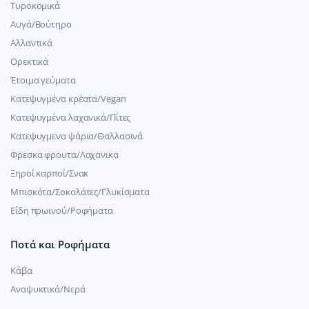
Τυροκομικά
Αυγά/Βούτηρο
Αλλαντικά
Ορεκτικά
Έτοιμα γεύματα
Κατεψυγμένα κρέατα/Vegan
Kατεψυγμένα λαχανικά/Πίτες
Κατεψυγμενα ψάρια/Θαλλασινά
Φρεσκα φρουτα/Λαχανικα
Ξηροί καρποί/Σνακ
Μπισκότα/Σοκολάτες/Γλυκίσματα
Είδη πρωινού/Ροφήματα
Ποτά και Ροφήματα
Κάβα
Αναψυκτικά/Νερά