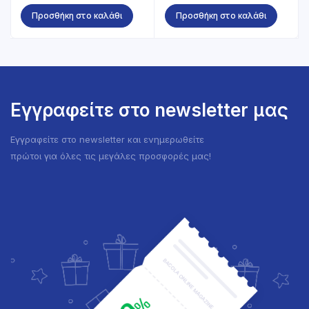
price
τρέχουσα
Προσθήκη στο καλάθι
Προσθήκη στο καλάθι
was:
τιμή
0.89 €.
είναι:
0.70 €.
Εγγραφείτε στο newsletter μας
Εγγραφείτε στο newsletter και ενημερωθείτε
πρώτοι για όλες τις μεγάλες προσφορές μας!