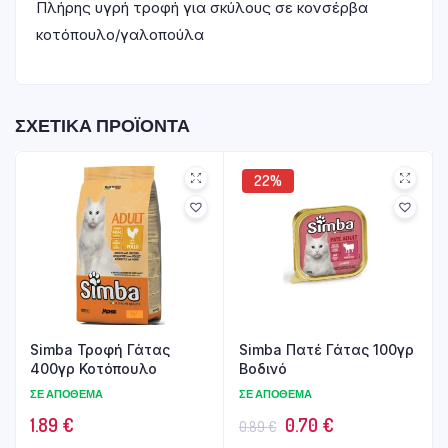
Πλήρης υγρή τροφή για σκύλους σε κονσέρβα
κοτόπουλο/γαλοπούλα
ΣΧΕΤΙΚΆ ΠΡΟΪΌΝΤΑ
22%
Simba Τροφή Γάτας
Simba Πατέ Γάτας 100γρ
400γρ Κοτόπουλο
Βοδινό
ΣΕ ΑΠΌΘΕΜΑ
ΣΕ ΑΠΌΘΕΜΑ
Original
Η
1.89
€
0.70
€
0.89
€