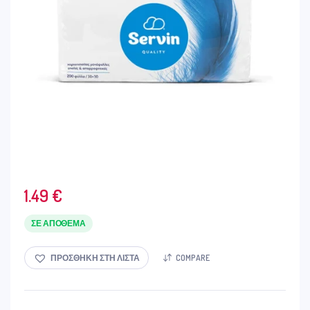
1.49
€
ΣΕ ΑΠΌΘΕΜΑ
ΠΡΟΣΘΉΚΗ ΣΤΗ ΛΊΣΤΑ
COMPARE