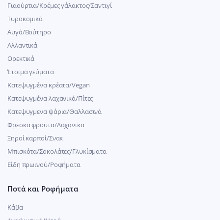
Γιαούρτια/Κρέμες γάλακτος/Σαντιγί
Τυροκομικά
Αυγά/Βούτηρο
Αλλαντικά
Ορεκτικά
Έτοιμα γεύματα
Κατεψυγμένα κρέατα/Vegan
Kατεψυγμένα λαχανικά/Πίτες
Κατεψυγμενα ψάρια/Θαλλασινά
Φρεσκα φρουτα/Λαχανικα
Ξηροί καρποί/Σνακ
Μπισκότα/Σοκολάτες/Γλυκίσματα
Είδη πρωινού/Ροφήματα
Ποτά και Ροφήματα
Κάβα