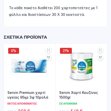
Το κάθε πακέτο διαθέτει 200 χαρτοπετσέτες με 1
φύλλο και διαστάσεων 30 Χ 30 εκατοστά.
ΣΧΕΤΙΚΆ ΠΡΟΪΌΝΤΑ
6%
21%
Servin Premium χαρτί
Servin Χαρτί Κουζίνας
υγείας 95γρ 3φ 10ρολά
1500gr
ΕΚΤΌΣ ΑΠΟΘΈΜΑΤΟΣ
ΣΕ ΑΠΌΘΕΜΑ