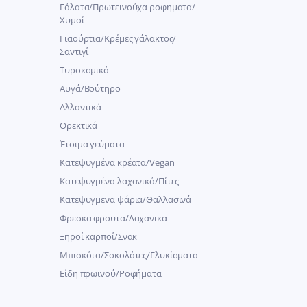
Γάλατα/Πρωτεινούχα ροφηματα/
Χυμοί
Γιαούρτια/Κρέμες γάλακτος/
Σαντιγί
Τυροκομικά
Αυγά/Βούτηρο
Αλλαντικά
Ορεκτικά
Έτοιμα γεύματα
Κατεψυγμένα κρέατα/Vegan
Kατεψυγμένα λαχανικά/Πίτες
Κατεψυγμενα ψάρια/Θαλλασινά
Φρεσκα φρουτα/Λαχανικα
Ξηροί καρποί/Σνακ
Μπισκότα/Σοκολάτες/Γλυκίσματα
Είδη πρωινού/Ροφήματα