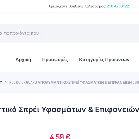
Χρειάζεστε βοήθεια; Καλέστε μας:
210 4253122
Αρχική
Προσφορές
Κατηγορίες Προϊόντων
Ύ
ROL QUICK GUARD ΑΠΟΛΥΜΑΝΤΙΚΌ ΣΠΡΈΙ ΥΦΑΣΜΆΤΩΝ & ΕΠΙΦΑΝΕΙΏΝ 68
ντικό Σπρέι Υφασμάτων & Επιφανειώ
4.59
€