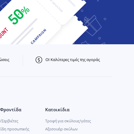
ώσεις
ΟΙ Καλύτερες τιμές της αγοράς
Φροντίδα
Κατοικίδια
/Σερβιέτες
Τροφή για σκύλους/γάτες
Είδη προσωπικής
Αξεσουάρ σκύλων