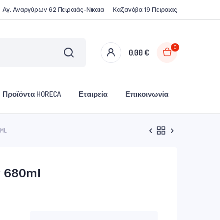
Αγ. Αναργύρων 62 Πειραιάς-Νικαια
Καζανόβα 19 Πειραιας
0
0.00
€
Προϊόντα HORECA
Εταιρεία
Επικοινωνία
0ML
ν 680ml