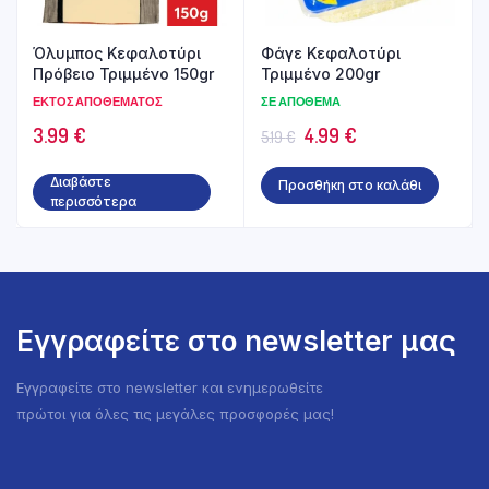
Όλυμπος Κεφαλοτύρι
Φάγε Κεφαλοτύρι
Πρόβειο Τριμμένο 150gr
Τριμμένο 200gr
ΕΚΤΌΣ ΑΠΟΘΈΜΑΤΟΣ
ΣΕ ΑΠΌΘΕΜΑ
Original
Η
3.99
€
4.99
€
5.19
€
price
τρέχουσα
Διαβάστε
Προσθήκη στο καλάθι
was:
τιμή
περισσότερα
5.19 €.
είναι:
4.99 €.
Εγγραφείτε στο newsletter μας
Εγγραφείτε στο newsletter και ενημερωθείτε
πρώτοι για όλες τις μεγάλες προσφορές μας!