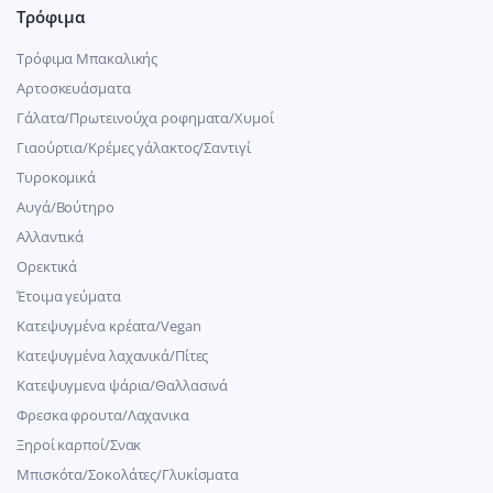
Τρόφιμα
Τρόφιμα Μπακαλικής
Αρτοσκευάσματα
Γάλατα/Πρωτεινούχα ροφηματα/Χυμοί
Γιαούρτια/Κρέμες γάλακτος/Σαντιγί
Τυροκομικά
Αυγά/Βούτηρο
Αλλαντικά
Ορεκτικά
Έτοιμα γεύματα
Κατεψυγμένα κρέατα/Vegan
Kατεψυγμένα λαχανικά/Πίτες
Κατεψυγμενα ψάρια/Θαλλασινά
Φρεσκα φρουτα/Λαχανικα
Ξηροί καρποί/Σνακ
Μπισκότα/Σοκολάτες/Γλυκίσματα