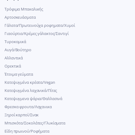
Τρόφιμα Μπακαλικής
Αρτοσκευάσματα
Γάλατα/Πρωτεινούχα ροφηματα/Χυμοί
Γιαούρτια/Κρέμες γάλακτος/Σαντιγί
Τυροκομικά
Αυγά/Βούτηρο
Αλλαντικά
Ορεκτικά
Έτοιμα γεύματα
Κατεψυγμένα κρέατα/Vegan
Kατεψυγμένα λαχανικά/Πίτες
Κατεψυγμενα ψάρια/Θαλλασινά
Φρεσκα φρουτα/Λαχανικα
Ξηροί καρποί/Σνακ
Μπισκότα/Σοκολάτες/Γλυκίσματα
Είδη πρωινού/Ροφήματα