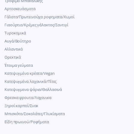
Τρόφιμα Μπακαλικής
Αρτοσκευάσματα
Γάλατα/Πρωτεινούχα ροφηματα/Χυμοί
Γιαούρτια/Κρέμες γάλακτος/Σαντιγί
Τυροκομικά
Αυγά/Βούτηρο
Αλλαντικά
Ορεκτικά
Έτοιμα γεύματα
Κατεψυγμένα κρέατα/Vegan
Kατεψυγμένα λαχανικά/Πίτες
Κατεψυγμενα ψάρια/Θαλλασινά
Φρεσκα φρουτα/Λαχανικα
Ξηροί καρποί/Σνακ
Μπισκότα/Σοκολάτες/Γλυκίσματα
Είδη πρωινού/Ροφήματα