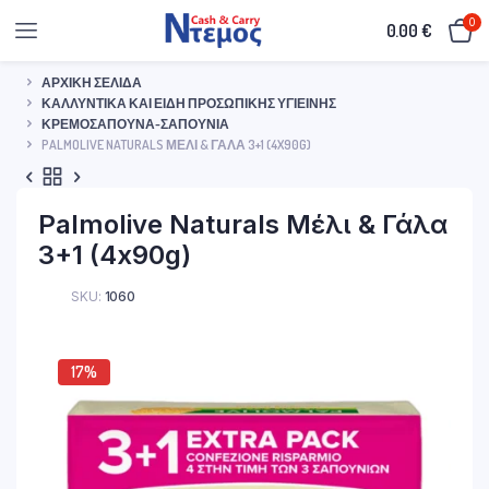
0
0.00
€
ΑΡΧΙΚΉ ΣΕΛΊΔΑ
ΚΑΛΛΥΝΤΙΚΆ ΚΑΙ ΕΊΔΗ ΠΡΟΣΩΠΙΚΉΣ ΥΓΙΕΙΝΉΣ
ΚΡΕΜΟΣΆΠΟΥΝΑ-ΣΑΠΟΎΝΙΑ
PALMOLIVE NATURALS ΜΈΛΙ & ΓΆΛΑ 3+1 (4X90G)
Palmolive Naturals Μέλι & Γάλα
3+1 (4x90g)
SKU:
1060
17%