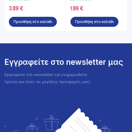
Σοκολάτα Γάλακτος
3.89
€
1.99
€
140γρ
Προσθήκη στο καλάθι
Προσθήκη στο καλάθι
Εγγραφείτε στο newsletter μας
Εγγραφείτε στο newsletter και ενημερωθείτε
πρώτοι για όλες τις μεγάλες προσφορές μας!