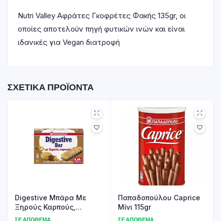
Nutri Valley Αφράτες Γκοφρέτες Φακής 135gr, οι
οποίες αποτελούν πηγή φυτικών ινών και είναι
ιδανικές για Vegan διατροφή
ΣΧΕΤΙΚΆ ΠΡΟΪΌΝΤΑ
Digestive Μπάρα Με
Παπαδοπούλου Caprice
Ξηρούς Καρπούς,
Μίνι 115gr
Φιστικοβούτυρο &
ΣΕ ΑΠΌΘΕΜΑ
ΣΕ ΑΠΌΘΕΜΑ