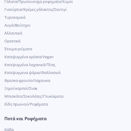
Γάλατα/Πρωτεινούχα ροφηματα/Χυμοί
Γιαούρτια/Κρέμες γάλακτος/Σαντιγί
Τυροκομικά
Αυγά/Βούτηρο
Αλλαντικά
Ορεκτικά
Έτοιμα γεύματα
Κατεψυγμένα κρέατα/Vegan
Kατεψυγμένα λαχανικά/Πίτες
Κατεψυγμενα ψάρια/Θαλλασινά
Φρεσκα φρουτα/Λαχανικα
Ξηροί καρποί/Σνακ
Μπισκότα/Σοκολάτες/Γλυκίσματα
Είδη πρωινού/Ροφήματα
Ποτά και Ροφήματα
Κάβα