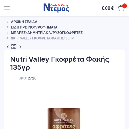
0
0.00
€
ΑΡΧΙΚΉ ΣΕΛΊΔΑ
ΕΊΔΗ ΠΡΩΙΝΟΎ/ΡΟΦΉΜΑΤΑ
ΜΠΆΡΕΣ/ΔΗΜΗΤΡΙΑΚΆ/ΡΥΖΟΓΚΟΦΡΈΤΕΣ
NUTRI VALLEY ΓΚΟΦΡΈΤΑ ΦΑΚΉΣ 135ΓΡ
Nutri Valley Γκοφρέτα Φακής
135γρ
SKU:
2720