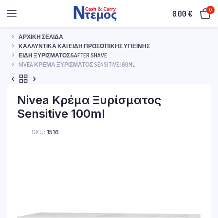
0
0.00
€
ΑΡΧΙΚΉ ΣΕΛΊΔΑ
ΚΑΛΛΥΝΤΙΚΆ ΚΑΙ ΕΊΔΗ ΠΡΟΣΩΠΙΚΉΣ ΥΓΙΕΙΝΉΣ
ΕΊΔΗ ΞΥΡΊΣΜΑΤΟΣ&AFTER SHAVE
NIVEA ΚΡΈΜΑ ΞΥΡΊΣΜΑΤΟΣ SENSITIVE 100ML
Nivea Κρέμα Ξυρίσματος
Sensitive 100ml
SKU:
1516