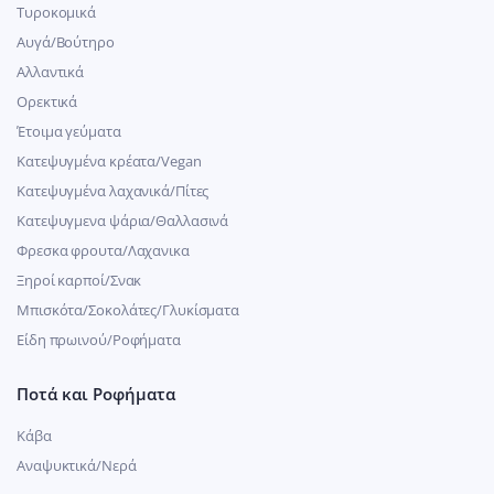
Τυροκομικά
Αυγά/Βούτηρο
Αλλαντικά
Ορεκτικά
Έτοιμα γεύματα
Κατεψυγμένα κρέατα/Vegan
Kατεψυγμένα λαχανικά/Πίτες
Κατεψυγμενα ψάρια/Θαλλασινά
Φρεσκα φρουτα/Λαχανικα
Ξηροί καρποί/Σνακ
Μπισκότα/Σοκολάτες/Γλυκίσματα
Είδη πρωινού/Ροφήματα
Ποτά και Ροφήματα
Κάβα
Αναψυκτικά/Νερά