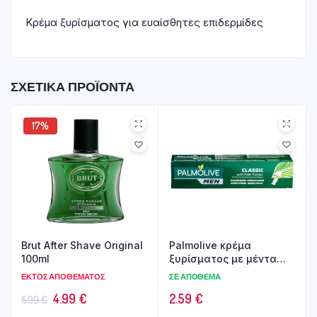
Κρέμα ξυρίσματος για ευαίσθητες επιδερμίδες
ΣΧΕΤΙΚΆ ΠΡΟΪΌΝΤΑ
17%
Brut After Shave Original
Palmolive κρέμα
100ml
ξυρίσματος με μέντα
100ml
ΕΚΤΌΣ ΑΠΟΘΈΜΑΤΟΣ
ΣΕ ΑΠΌΘΕΜΑ
Original
Η
4.99
€
2.59
€
5.99
€