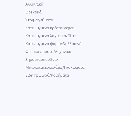
Αλλαντικά
Ορεκτικά
Έτοιμα γεύματα
Κατεψυγμένα κρέατα/Vegan
Kατεψυγμένα λαχανικά/Πίτες
Κατεψυγμενα ψάρια/Θαλλασινά
Φρεσκα φρουτα/Λαχανικα
Ξηροί καρποί/Σνακ
Μπισκότα/Σοκολάτες/Γλυκίσματα
Είδη πρωινού/Ροφήματα