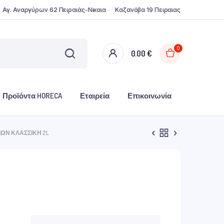
Αγ. Αναργύρων 62 Πειραιάς-Νικαια
Καζανόβα 19 Πειραιας
0
0.00
€
Προϊόντα HORECA
Εταιρεία
Επικοινωνία
ΙΏΝ ΚΛΑΣΣΙΚΉ 2L