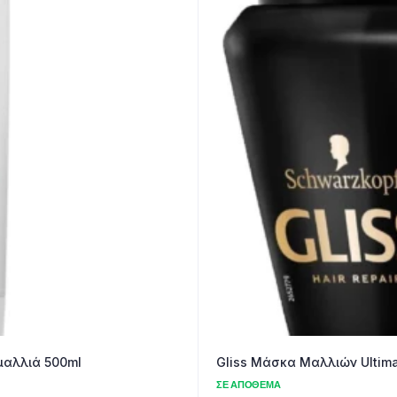
Pantene Conditioner Classic Care για κανονικά μαλλιά 500ml
Gliss Mάσκα Mαλλιών Ultima
ΣΕ ΑΠΌΘΕΜΑ