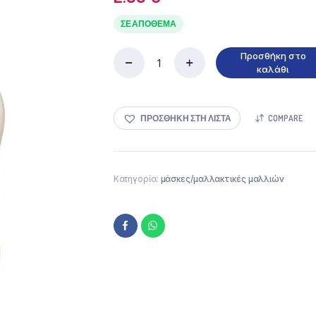
ΣΕ ΑΠΌΘΕΜΑ
Προσθήκη στο
Miss
καλάθι
Sandy
Μαλακτική
Μαλλιών
ΠΡΟΣΘΉΚΗ ΣΤΗ ΛΊΣΤΑ
COMPARE
Κλασσική
2L
ποσότητα
Κατηγορία:
μάσκες/μαλλακτικές μαλλιών