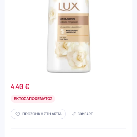
4.40
€
ΕΚΤΌΣ ΑΠΟΘΈΜΑΤΟΣ
ΠΡΟΣΘΉΚΗ ΣΤΗ ΛΊΣΤΑ
COMPARE