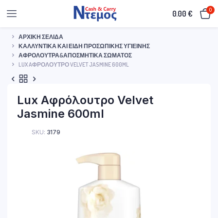
0
0.00
€
ΑΡΧΙΚΉ ΣΕΛΊΔΑ
ΚΑΛΛΥΝΤΙΚΆ ΚΑΙ ΕΊΔΗ ΠΡΟΣΩΠΙΚΉΣ ΥΓΙΕΙΝΉΣ
ΑΦΡΌΛΟΥΤΡΑ&ΑΠΟΣΜΗΤΙΚΆ ΣΏΜΑΤΟΣ
LUX AΦΡΌΛΟΥΤΡΟ VELVET JASMINE 600ML
Lux Aφρόλουτρο Velvet
Jasmine 600ml
SKU:
3179