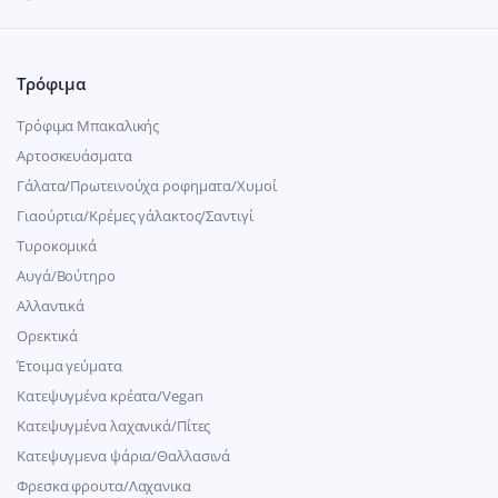
Τρόφιμα
Τρόφιμα Μπακαλικής
Αρτοσκευάσματα
Γάλατα/Πρωτεινούχα ροφηματα/Χυμοί
Γιαούρτια/Κρέμες γάλακτος/Σαντιγί
Τυροκομικά
Αυγά/Βούτηρο
Αλλαντικά
Ορεκτικά
Έτοιμα γεύματα
Κατεψυγμένα κρέατα/Vegan
Kατεψυγμένα λαχανικά/Πίτες
Κατεψυγμενα ψάρια/Θαλλασινά
Φρεσκα φρουτα/Λαχανικα