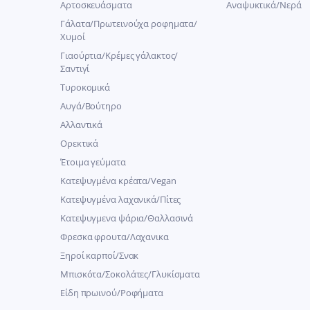
Αρτοσκευάσματα
Αναψυκτικά/Νερά
Γάλατα/Πρωτεινούχα ροφηματα/
Χυμοί
Γιαούρτια/Κρέμες γάλακτος/
Σαντιγί
Τυροκομικά
Αυγά/Βούτηρο
Αλλαντικά
Ορεκτικά
Έτοιμα γεύματα
Κατεψυγμένα κρέατα/Vegan
Kατεψυγμένα λαχανικά/Πίτες
Κατεψυγμενα ψάρια/Θαλλασινά
Φρεσκα φρουτα/Λαχανικα
Ξηροί καρποί/Σνακ
Μπισκότα/Σοκολάτες/Γλυκίσματα
Είδη πρωινού/Ροφήματα