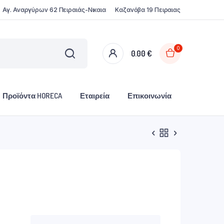
Αγ. Αναργύρων 62 Πειραιάς-Νικαια
Καζανόβα 19 Πειραιας
0
0.00
€
Προϊόντα HORECA
Εταιρεία
Επικοινωνία