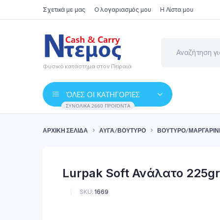
Σχετικά με μας
Ο λογαριασμός μου
Η Λίστα μου
Φυσικό κατάστημα στον Πειραιά
ΌΛΕΣ ΟΙ ΚΑΤΗΓΟΡΊΕΣ
ΣΥΝΟΛΙΚΆ 2660 ΠΡΟΪΌΝΤΑ
ΑΡΧΙΚΉ ΣΕΛΊΔΑ
ΑΥΓΆ/ΒΟΎΤΥΡΟ
ΒΟΎΤΥΡΟ/ΜΑΡΓΑΡΊΝ
Lurpak Soft Ανάλατο 225gr
SKU:
1669