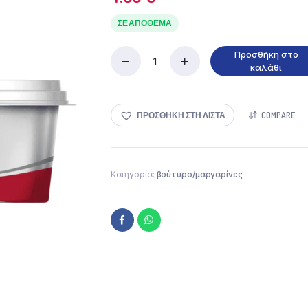
ΣΕ ΑΠΌΘΕΜΑ
Προσθήκη στο
Lurpak
καλάθι
Soft
Ανάλατο
225gr
ΠΡΟΣΘΉΚΗ ΣΤΗ ΛΊΣΤΑ
COMPARE
ποσότητα
Κατηγορία:
βούτυρο/μαργαρίνες