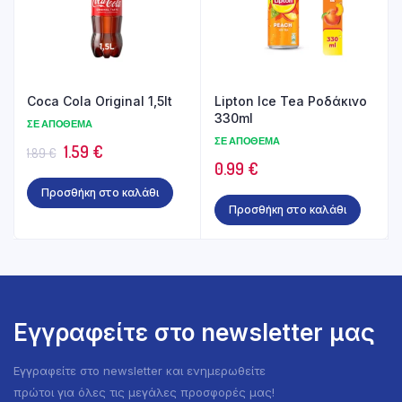
Coca Cola Original 1,5lt
Lipton Ice Tea Ροδάκινο
330ml
ΣΕ ΑΠΌΘΕΜΑ
ΣΕ ΑΠΌΘΕΜΑ
Original
Η
1.59
€
1.89
€
0.99
€
price
τρέχουσα
Προσθήκη στο καλάθι
was:
τιμή
Προσθήκη στο καλάθι
1.89 €.
είναι:
1.59 €.
Εγγραφείτε στο newsletter μας
Εγγραφείτε στο newsletter και ενημερωθείτε
πρώτοι για όλες τις μεγάλες προσφορές μας!