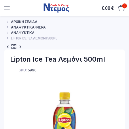
0
0.00
€
ΑΡΧΙΚΉ ΣΕΛΊΔΑ
ΑΝΑΨΥΚΤΙΚΆ/ΝΕΡΆ
ΑΝΑΨΥΚΤΙΚΆ
LIPTON ICE TEA ΛΕΜΌΝΙ 500ML
Lipton Ice Tea Λεμόνι 500ml
SKU:
5996