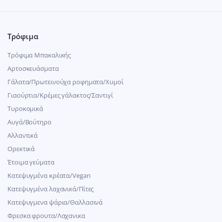
Τρόφιμα
Τρόφιμα Μπακαλικής
Αρτοσκευάσματα
Γάλατα/Πρωτεινούχα ροφηματα/Χυμοί
Γιαούρτια/Κρέμες γάλακτος/Σαντιγί
Τυροκομικά
Αυγά/Βούτηρο
Αλλαντικά
Ορεκτικά
Έτοιμα γεύματα
Κατεψυγμένα κρέατα/Vegan
Kατεψυγμένα λαχανικά/Πίτες
Κατεψυγμενα ψάρια/Θαλλασινά
Φρεσκα φρουτα/Λαχανικα