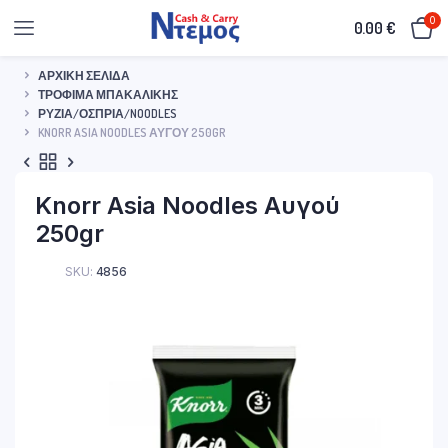
0
0.00
€
ΑΡΧΙΚΉ ΣΕΛΊΔΑ
ΤΡΌΦΙΜΑ ΜΠΑΚΑΛΙΚΉΣ
ΡΎΖΙΑ/ΌΣΠΡΙΑ/NOODLES
KNORR ASIA NOODLES ΑΥΓΟΎ 250GR
Knorr Asia Noodles Αυγού
250gr
SKU:
4856