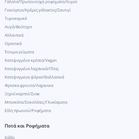
Γάλατα/Πρωτεινούχα ροφηματα/Χυμοί
Γιαούρτια/Κρέμες γάλακτος/Σαντιγί
Τυροκομικά
Αυγά/Βούτηρο
Αλλαντικά
Ορεκτικά
Έτοιμα γεύματα
Κατεψυγμένα κρέατα/Vegan
Kατεψυγμένα λαχανικά/Πίτες
Κατεψυγμενα ψάρια/Θαλλασινά
Φρεσκα φρουτα/Λαχανικα
Ξηροί καρποί/Σνακ
Μπισκότα/Σοκολάτες/Γλυκίσματα
Είδη πρωινού/Ροφήματα
Ποτά και Ροφήματα
Κάβα