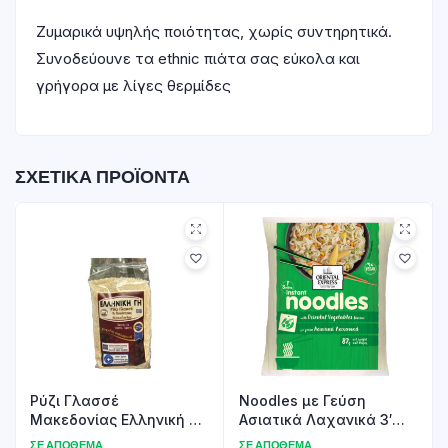
Ζυμαρικά υψηλής ποιότητας, χωρίς συντηρητικά.
Συνοδεύουνε τα ethnic πιάτα σας εύκολα και
γρήγορα με λίγες θερμίδες
ΣΧΕΤΙΚΆ ΠΡΟΪΌΝΤΑ
Ρύζι Γλασσέ
Noodles με Γεύση
Μακεδονίας Ελληνική Γη
Ασιατικά Λαχανικά 3′
500γρ
Oriental Express 87gr
ΣΕ ΑΠΌΘΕΜΑ
ΣΕ ΑΠΌΘΕΜΑ