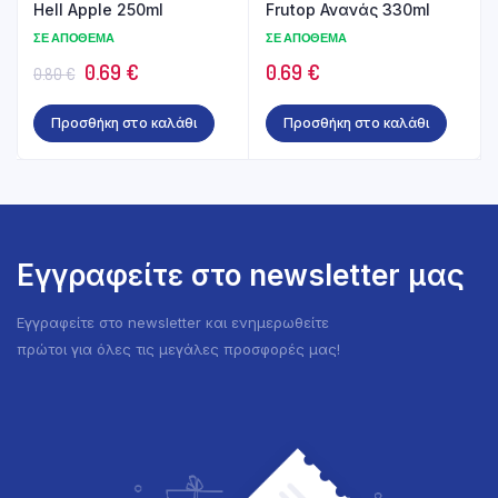
Hell Apple 250ml
Frutop Ανανάς 330ml
ΣΕ ΑΠΌΘΕΜΑ
ΣΕ ΑΠΌΘΕΜΑ
Original
Η
0.69
€
0.69
€
0.80
€
price
τρέχουσα
Προσθήκη στο καλάθι
Προσθήκη στο καλάθι
was:
τιμή
0.80 €.
είναι:
0.69 €.
Εγγραφείτε στο newsletter μας
Εγγραφείτε στο newsletter και ενημερωθείτε
πρώτοι για όλες τις μεγάλες προσφορές μας!