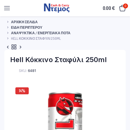
0
0.00
€
ΑΡΧΙΚΉ ΣΕΛΊΔΑ
ΕΊΔΗ ΠΕΡΙΠΤΈΡΟΥ
ΑΝΑΨΥΚΤΙΚΆ / ΕΝΕΡΓΕΙΑΚΆ ΠΟΤΆ
HELL ΚΌΚΚΙΝΟ ΣΤΑΦΎΛΙ 250ML
Hell Κόκκινο Σταφύλι 250ml
SKU:
6481
14%