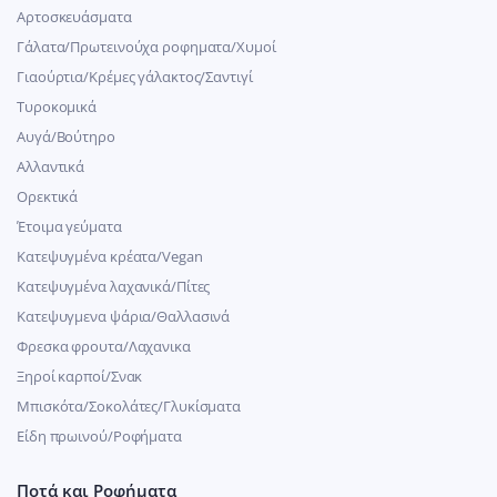
Αρτοσκευάσματα
Γάλατα/Πρωτεινούχα ροφηματα/Χυμοί
Γιαούρτια/Κρέμες γάλακτος/Σαντιγί
Τυροκομικά
Αυγά/Βούτηρο
Αλλαντικά
Ορεκτικά
Έτοιμα γεύματα
Κατεψυγμένα κρέατα/Vegan
Kατεψυγμένα λαχανικά/Πίτες
Κατεψυγμενα ψάρια/Θαλλασινά
Φρεσκα φρουτα/Λαχανικα
Ξηροί καρποί/Σνακ
Μπισκότα/Σοκολάτες/Γλυκίσματα
Είδη πρωινού/Ροφήματα
Ποτά και Ροφήματα