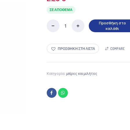
ΣΕ ΑΠΌΘΕΜΑ
Προσθήκη στο
Heineken
καλάθι
Μπίρα
Lager
Φιάλη
ΠΡΟΣΘΉΚΗ ΣΤΗ ΛΊΣΤΑ
COMPARE
500ml
ποσότητα
Κατηγορία:
μπίρες και μιλήτες