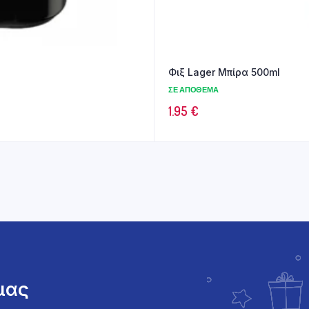
Φιξ Lager Μπίρα 500ml
ΣΕ ΑΠΌΘΕΜΑ
1.95
€
 μας