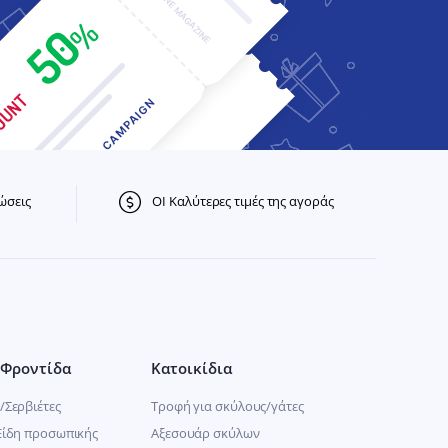
ώσεις
ΟΙ Καλύτερες τιμές της αγοράς
Φροντίδα
Κατοικίδια
/Σερβιέτες
Τροφή για σκύλους/γάτες
Είδη προσωπικής
Αξεσουάρ σκύλων