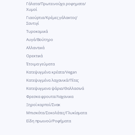
Γάλατα/Πρωτεινούχα ροφηματα/
Χυμοί
Γιαούρτια/Κρέμες γάλακτος/
Σαντιγί
Τυροκομικά
Αυγά/Βούτηρο
Αλλαντικά
Ορεκτικά
Έτοιμα γεύματα
Κατεψυγμένα κρέατα/Vegan
Kατεψυγμένα λαχανικά/Πίτες
Κατεψυγμενα ψάρια/Θαλλασινά
Φρεσκα φρουτα/Λαχανικα
Ξηροί καρποί/Σνακ
Μπισκότα/Σοκολάτες/Γλυκίσματα
Είδη πρωινού/Ροφήματα