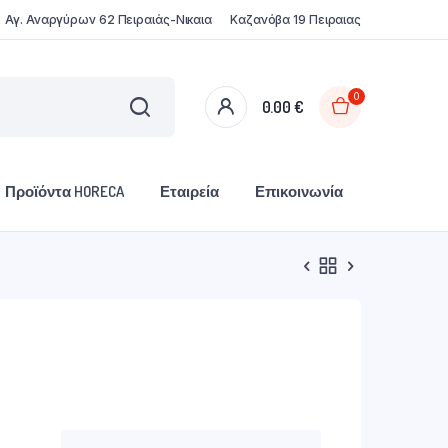
Αγ. Αναργύρων 62 Πειραιάς-Νικαια
Καζανόβα 19 Πειραιας
0
0.00
€
Προϊόντα HORECA
Εταιρεία
Επικοινωνία