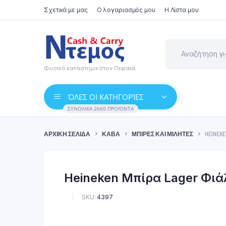
Σχετικά με μας
Ο λογαριασμός μου
Η Λίστα μου
Φυσικό κατάστημα στον Πειραιά
ΌΛΕΣ ΟΙ ΚΑΤΗΓΟΡΊΕΣ
ΣΥΝΟΛΙΚΆ 2660 ΠΡΟΪΌΝΤΑ
ΑΡΧΙΚΉ ΣΕΛΊΔΑ
ΚΆΒΑ
ΜΠΊΡΕΣ ΚΑΙ ΜΙΛΉΤΕΣ
HEINEK
Heineken Μπίρα Lager Φιά
SKU:
4397