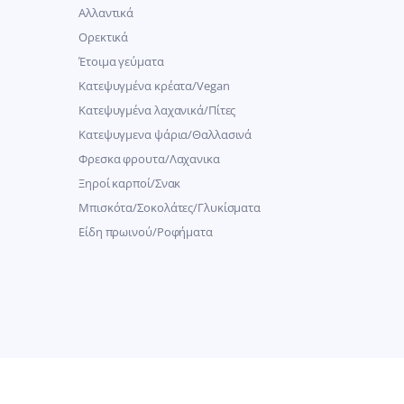
Αλλαντικά
Ορεκτικά
Έτοιμα γεύματα
Κατεψυγμένα κρέατα/Vegan
Kατεψυγμένα λαχανικά/Πίτες
Κατεψυγμενα ψάρια/Θαλλασινά
Φρεσκα φρουτα/Λαχανικα
Ξηροί καρποί/Σνακ
Μπισκότα/Σοκολάτες/Γλυκίσματα
Είδη πρωινού/Ροφήματα