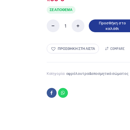
ΣΕ ΑΠΌΘΕΜΑ
Προσθήκη στο
Fiorile
καλάθι
αφρόλουτρο
parisienne
white
ΠΡΟΣΘΉΚΗ ΣΤΗ ΛΊΣΤΑ
COMPARE
musk
ποσότητα
Κατηγορία:
αφρόλουτρα&αποσμητικά σώματος