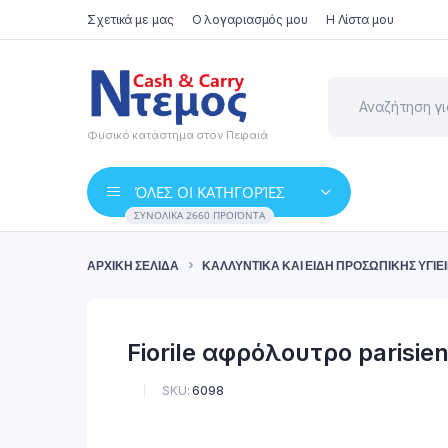
Σχετικά με μας
Ο λογαριασμός μου
Η Λίστα μου
Φυσικό κατάστημα στον Πειραιά
ΌΛΕΣ ΟΙ ΚΑΤΗΓΟΡΊΕΣ
ΣΥΝΟΛΙΚΆ 2660 ΠΡΟΪΌΝΤΑ
ΑΡΧΙΚΉ ΣΕΛΊΔΑ
ΚΑΛΛΥΝΤΙΚΆ ΚΑΙ ΕΊΔΗ ΠΡΟΣΩΠΙΚΉΣ ΥΓΙΕ
Fiorile αφρόλουτρο parisie
SKU:
6098