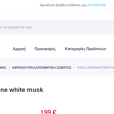
Χρειάζεστε βοήθεια; Καλέστε μας:
210 4253122
Αρχική
Προσφορές
Κατηγορίες Προϊόντων
ΙΝΉΣ
ΑΦΡΌΛΟΥΤΡΑ&ΑΠΟΣΜΗΤΙΚΆ ΣΏΜΑΤΟΣ
FIORILE ΑΦΡΌΛΟΥΤΡΟ PARI
nne white musk
1.99
€