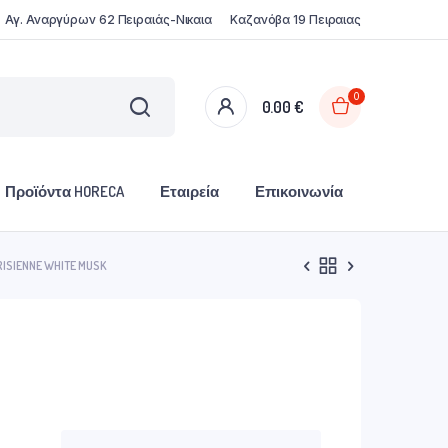
Αγ. Αναργύρων 62 Πειραιάς-Νικαια
Καζανόβα 19 Πειραιας
0
0.00
€
Προϊόντα HORECA
Εταιρεία
Επικοινωνία
SIENNE WHITE MUSK