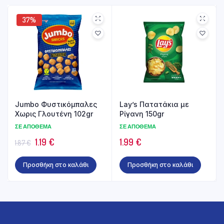
37%
Jumbo Φυστικόμπαλες
Lay’s Πατατάκια με
Χωρις Γλουτένη 102gr
Ρίγανη 150gr
ΣΕ ΑΠΌΘΕΜΑ
ΣΕ ΑΠΌΘΕΜΑ
Original
Η
1.19
€
1.99
€
1.87
€
price
τρέχουσα
Προσθήκη στο καλάθι
Προσθήκη στο καλάθι
was:
τιμή
1.87 €.
είναι:
1.19 €.