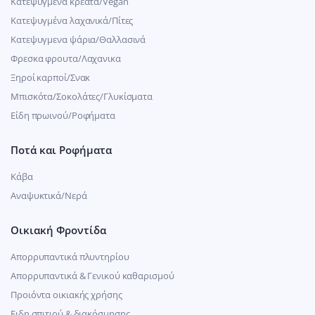
Κατεψυγμένα κρέατα/Vegan
Kατεψυγμένα λαχανικά/Πίτες
Κατεψυγμενα ψάρια/Θαλλασινά
Φρεσκα φρουτα/Λαχανικα
Ξηροί καρποί/Σνακ
Μπισκότα/Σοκολάτες/Γλυκίσματα
Είδη πρωινού/Ροφήματα
Ποτά και Ροφήματα
Κάβα
Αναψυκτικά/Νερά
Οικιακή Φροντίδα
Απορρυπαντικά πλυντηρίου
Απορρυπαντικά & Γενικού καθαρισμού
Προιόντα οικιακής χρήσης
Ειδη σπιτιού & διακόσμησης