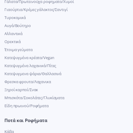
Γάλατα/Πρωτεινούχα ροφηματα/Χυμοί
Γιαούρτια/Κρέμες γάλακτος/Σαντιγί
Τυροκομικά
Αυγά/Βούτηρο
Αλλαντικά
Ορεκτικά
Έτοιμα γεύματα
Κατεψυγμένα κρέατα/Vegan
Kατεψυγμένα λαχανικά/Πίτες
Κατεψυγμενα ψάρια/Θαλλασινά
Φρεσκα φρουτα/Λαχανικα
Ξηροί καρποί/Σνακ
Μπισκότα/Σοκολάτες/Γλυκίσματα
Είδη πρωινού/Ροφήματα
Ποτά και Ροφήματα
Κάβα