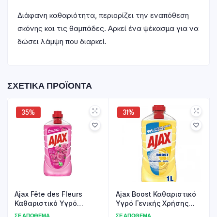
Διάφανη καθαριότητα, περιορίζει την εναπόθεση
σκόνης και τις θαμπάδες. Αρκεί ένα ψέκασμα για να
δώσει λάμψη που διαρκεί.
ΣΧΕΤΙΚΆ ΠΡΟΪΌΝΤΑ
35%
31%
Ajax Fête des Fleurs
Ajax Boost Καθαριστικό
Καθαριστικό Υγρό
Υγρό Γενικής Χρήσης
Γενικής Χρήσης Ρόδο
Boost Μαγειρική Σόδα
ΣΕ ΑΠΌΘΕΜΑ
ΣΕ ΑΠΌΘΕΜΑ