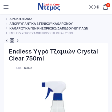
0
0.00
€
ΑΡΧΙΚΉ ΣΕΛΊΔΑ
ΑΠΟΡΡΥΠΑΝΤΙΚΆ & ΓΕΝΙΚΟΎ ΚΑΘΑΡΙΣΜΟΎ
ΚΑΘΑΡΙΣΤΙΚΆ ΓΕΝΙΚΉΣ ΧΡΉΣΗΣ/ΔΑΠΈΔΟΥ/ΕΠΊΠΛΩΝ
ENDLESS ΥΓΡΌ ΤΖΑΜΙΏΝ CRYSTAL CLEAR 750ML
Endless Υγρό Τζαμιών Crystal
Clear 750ml
SKU:
6349