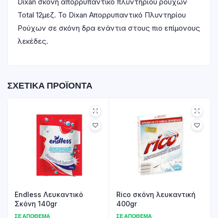
Dixan σκόνη απορρυπαντικό πλυντηρίου ρούχων
Total 12μεζ. Το Dixan Απορρυπαντικό Πλυντηρίου
Ρούχων σε σκόνη δρα ενάντια στους πιο επίμονους
λεκέδες.
ΣΧΕΤΙΚΆ ΠΡΟΪΌΝΤΑ
Endless Λευκαντικό
Rico σκόνη λευκαντική
Σκόνη 140gr
400gr
ΣΕ ΑΠΌΘΕΜΑ
ΣΕ ΑΠΌΘΕΜΑ