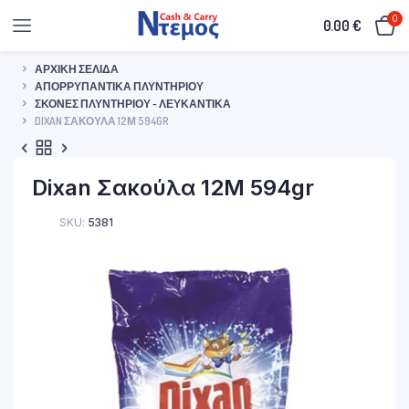
0
0.00
€
ΑΡΧΙΚΉ ΣΕΛΊΔΑ
ΑΠΟΡΡΥΠΑΝΤΙΚΆ ΠΛΥΝΤΗΡΊΟΥ
ΣΚΌΝΕΣ ΠΛΥΝΤΗΡΊΟΥ - ΛΕΥΚΑΝΤΙΚΆ
DIXAN ΣΑΚΟΎΛΑ 12Μ 594GR
Dixan Σακούλα 12Μ 594gr
SKU:
5381