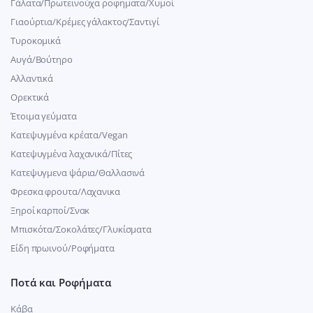
Γάλατα/Πρωτεινούχα ροφηματα/Χυμοί
Γιαούρτια/Κρέμες γάλακτος/Σαντιγί
Τυροκομικά
Αυγά/Βούτηρο
Αλλαντικά
Ορεκτικά
Έτοιμα γεύματα
Κατεψυγμένα κρέατα/Vegan
Kατεψυγμένα λαχανικά/Πίτες
Κατεψυγμενα ψάρια/Θαλλασινά
Φρεσκα φρουτα/Λαχανικα
Ξηροί καρποί/Σνακ
Μπισκότα/Σοκολάτες/Γλυκίσματα
Είδη πρωινού/Ροφήματα
Ποτά και Ροφήματα
Κάβα