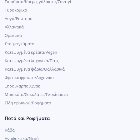
Γιαούρτια/Κρέμες γάλακτος/Σαντιγί
Τυροκομικά
Αυγά/Βούτηρο
Αλλαντικά
Ορεκτικά
Έτοιμα γεύματα
Κατεψυγμένα κρέατα/Vegan
Kατεψυγμένα λαχανικά/Πίτες
Κατεψυγμενα ψάρια/Θαλλασινά
Φρεσκα φρουτα/Λαχανικα
Ξηροί καρποί/Σνακ
Μπισκότα/Σοκολάτες/Γλυκίσματα
Είδη πρωινού/Ροφήματα
Ποτά και Ροφήματα
Κάβα
Αναψυκτικά/Νερά