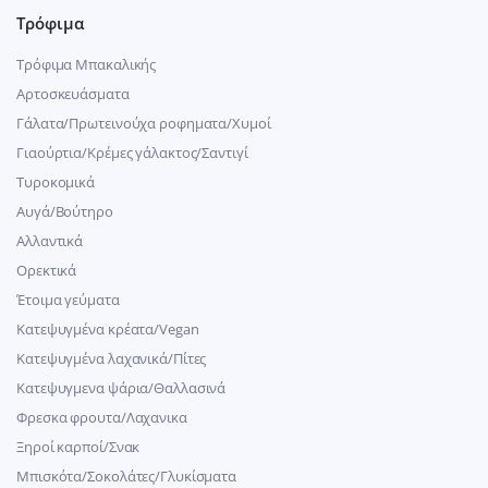
Τρόφιμα
Τρόφιμα Μπακαλικής
Αρτοσκευάσματα
Γάλατα/Πρωτεινούχα ροφηματα/Χυμοί
Γιαούρτια/Κρέμες γάλακτος/Σαντιγί
Τυροκομικά
Αυγά/Βούτηρο
Αλλαντικά
Ορεκτικά
Έτοιμα γεύματα
Κατεψυγμένα κρέατα/Vegan
Kατεψυγμένα λαχανικά/Πίτες
Κατεψυγμενα ψάρια/Θαλλασινά
Φρεσκα φρουτα/Λαχανικα
Ξηροί καρποί/Σνακ
Μπισκότα/Σοκολάτες/Γλυκίσματα