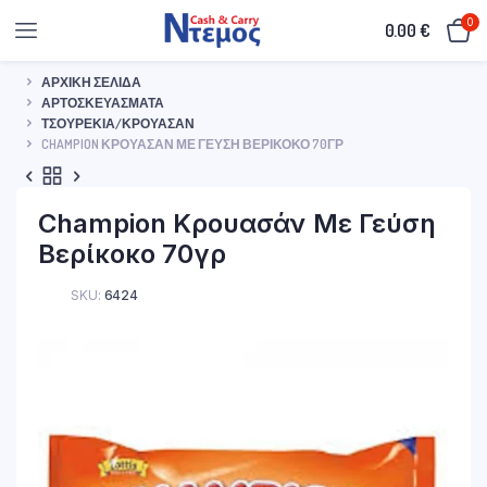
0
0.00
€
ΑΡΧΙΚΉ ΣΕΛΊΔΑ
ΑΡΤΟΣΚΕΥΆΣΜΑΤΑ
ΤΣΟΥΡΈΚΙΑ/ΚΡΟΥΑΣΆΝ
CHAMPION ΚΡΟΥΑΣΆΝ ΜΕ ΓΕΎΣΗ ΒΕΡΊΚΟΚΟ 70ΓΡ
Champion Κρουασάν Με Γεύση
Βερίκοκο 70γρ
SKU:
6424