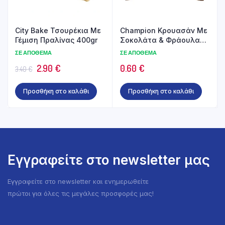
City Bake Τσουρέκια Με
Champion Κρουασάν Με
Γέμιση Πραλίνας 400gr
Σοκολάτα & Φράουλα
70γρ
ΣΕ ΑΠΌΘΕΜΑ
ΣΕ ΑΠΌΘΕΜΑ
Original
Η
2.90
€
0.60
€
3.40
€
price
τρέχουσα
Προσθήκη στο καλάθι
Προσθήκη στο καλάθι
was:
τιμή
3.40 €.
είναι:
2.90 €.
Εγγραφείτε στο newsletter μας
Εγγραφείτε στο newsletter και ενημερωθείτε
πρώτοι για όλες τις μεγάλες προσφορές μας!