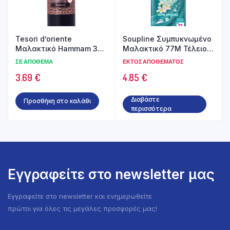
Tesori d’oriente
Soupline Συμπυκνωμένο
Μαλακτικό Hammam 38
Μαλακτικό 77Μ Τέλειο
Μεζούρες 760ml
Σιδέρωμα Αύρα Δροσιάς
ΣΕ ΑΠΌΘΕΜΑ
ΕΚΤΌΣ ΑΠΟΘΈΜΑΤΟΣ
1,7L
3.69
€
4.85
€
Διαβάστε
Προσθήκη στο καλάθι
περισσότερα
Εγγραφείτε στο newsletter μας
Εγγραφείτε στο newsletter και ενημερωθείτε
πρώτοι για όλες τις μεγάλες προσφορές μας!