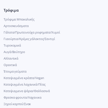
Τρόφιμα
Τρόφιμα Μπακαλικής
Αρτοσκευάσματα
Γάλατα/Πρωτεινούχα ροφηματα/Χυμοί
Γιαούρτια/Κρέμες γάλακτος/Σαντιγί
Τυροκομικά
Αυγά/Βούτηρο
Αλλαντικά
Ορεκτικά
Έτοιμα γεύματα
Κατεψυγμένα κρέατα/Vegan
Kατεψυγμένα λαχανικά/Πίτες
Κατεψυγμενα ψάρια/Θαλλασινά
Φρεσκα φρουτα/Λαχανικα
Ξηροί καρποί/Σνακ