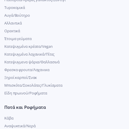
Τυροκομικά
Αυγά/Βούτηρο
Αλλαντικά
Ορεκτικά
Έτοιμα γεύματα
Κατεψυγμένα κρέατα/Vegan
Kατεψυγμένα λαχανικά/Πίτες
Κατεψυγμενα ψάρια/Θαλλασινά
Φρεσκα φρουτα/Λαχανικα
Ξηροί καρποί/Σνακ
Μπισκότα/Σοκολάτες/Γλυκίσματα
Είδη πρωινού/Ροφήματα
Ποτά και Ροφήματα
Κάβα
Αναψυκτικά/Νερά