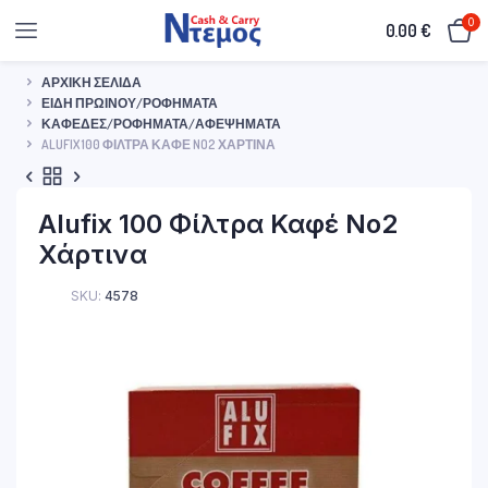
0
0.00
€
ΑΡΧΙΚΉ ΣΕΛΊΔΑ
ΕΊΔΗ ΠΡΩΙΝΟΎ/ΡΟΦΉΜΑΤΑ
ΚΑΦΈΔΕΣ/ΡΟΦΉΜΑΤΑ/ΑΦΕΨΉΜΑΤΑ
ALUFIX 100 ΦΊΛΤΡΑ ΚΑΦΈ NO2 ΧΆΡΤΙΝΑ
Alufix 100 Φίλτρα Καφέ No2
Χάρτινα
SKU:
4578