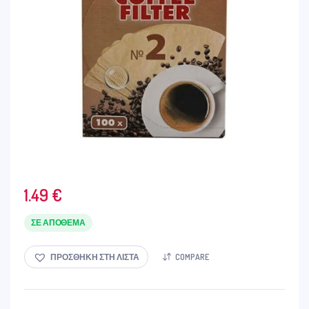
1.49
€
ΣΕ ΑΠΌΘΕΜΑ
ΠΡΟΣΘΉΚΗ ΣΤΗ ΛΊΣΤΑ
COMPARE