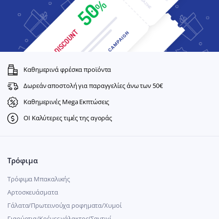
Καθημερινά φρέσκα προϊόντα
Δωρεάν αποστολή για παραγγελίες άνω των 50€
Καθημερινές Mega Εκπτώσεις
ΟΙ Καλύτερες τιμές της αγοράς
Τρόφιμα
Τρόφιμα Μπακαλικής
Αρτοσκευάσματα
Γάλατα/Πρωτεινούχα ροφηματα/Χυμοί
Γιαούρτια/Κρέμες γάλακτος/Σαντιγί