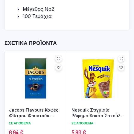
Μέγεθος No2
100 Τεμάχια
ΣΧΕΤΙΚΆ ΠΡΟΪΌΝΤΑ
Jacobs Flavours Καφές
Nesquik Στιγμιαίο
Φίλτρου Φουντούκι
Ρόφημα Κακάο Σακούλα
250gr
800gr
ΣΕ ΑΠΌΘΕΜΑ
ΣΕ ΑΠΌΘΕΜΑ
6.94
€
5.90
€