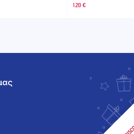
1.20
€
 μας