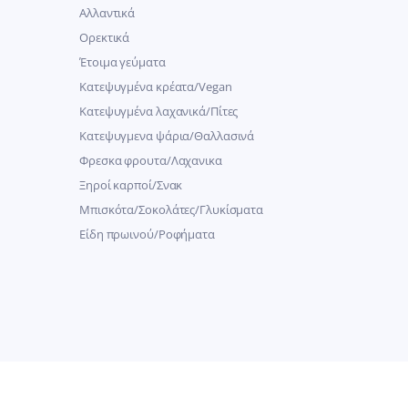
Αλλαντικά
Ορεκτικά
Έτοιμα γεύματα
Κατεψυγμένα κρέατα/Vegan
Kατεψυγμένα λαχανικά/Πίτες
Κατεψυγμενα ψάρια/Θαλλασινά
Φρεσκα φρουτα/Λαχανικα
Ξηροί καρποί/Σνακ
Μπισκότα/Σοκολάτες/Γλυκίσματα
Είδη πρωινού/Ροφήματα