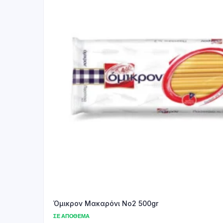
Όμικρον Μακαρόνι Νο2 500gr
ΣΕ ΑΠΌΘΕΜΑ