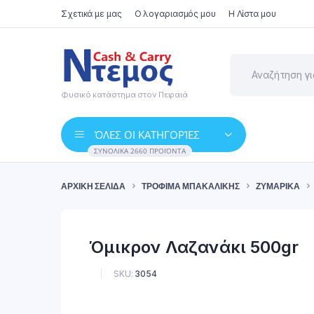
Σχετικά με μας
Ο λογαριασμός μου
Η Λίστα μου
Φυσικό κατάστημα στον Πειραιά
ΌΛΕΣ ΟΙ ΚΑΤΗΓΟΡΊΕΣ
ΣΥΝΟΛΙΚΆ 2660 ΠΡΟΪΌΝΤΑ
ΑΡΧΙΚΉ ΣΕΛΊΔΑ
ΤΡΌΦΙΜΑ ΜΠΑΚΑΛΙΚΉΣ
ΖΥΜΑΡΙΚΆ
Όμικρον Λαζανάκι 500gr
SKU:
3054