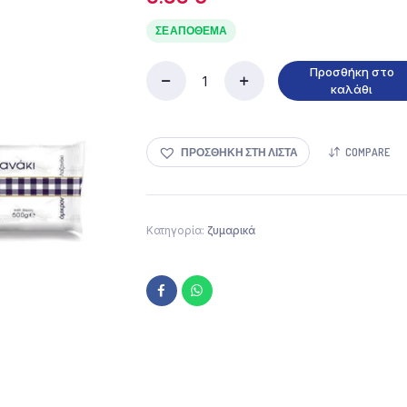
ΣΕ ΑΠΌΘΕΜΑ
Προσθήκη στο
Όμικρον
καλάθι
Λαζανάκι
500gr
ποσότητα
ΠΡΟΣΘΉΚΗ ΣΤΗ ΛΊΣΤΑ
COMPARE
Κατηγορία:
ζυμαρικά