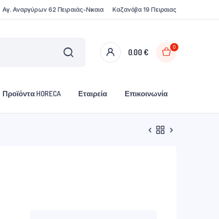
Αγ. Αναργύρων 62 Πειραιάς-Νικαια
Καζανόβα 19 Πειραιας
0
0.00
€
Προϊόντα HORECA
Εταιρεία
Επικοινωνία