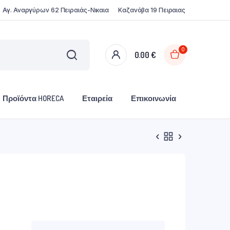
Αγ. Αναργύρων 62 Πειραιάς-Νικαια
Καζανόβα 19 Πειραιας
0
0.00
€
Προϊόντα HORECA
Εταιρεία
Επικοινωνία