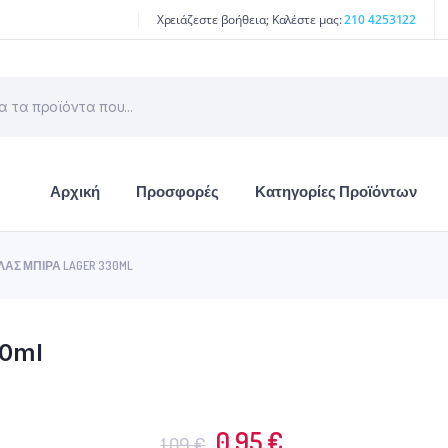
Χρειάζεστε βοήθεια; Καλέστε μας:
210 4253122
Αρχική
Προσφορές
Κατηγορίες Προϊόντων
ΛΆΣ ΜΠΊΡΑ LAGER 330ML
30ml
Original
Η
0.95
€
1.09
€