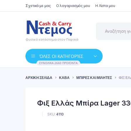
Σχετικά με μας
Ο λογαριασμός μου
Η Λίστα μου
Φυσικό κατάστημα στον Πειραιά
ΌΛΕΣ ΟΙ ΚΑΤΗΓΟΡΊΕΣ
ΣΥΝΟΛΙΚΆ 2660 ΠΡΟΪΌΝΤΑ
ΑΡΧΙΚΉ ΣΕΛΊΔΑ
ΚΆΒΑ
ΜΠΊΡΕΣ ΚΑΙ ΜΙΛΉΤΕΣ
ΦΙΞ ΕΛ
Φιξ Ελλάς Μπίρα Lager 3
SKU:
4110