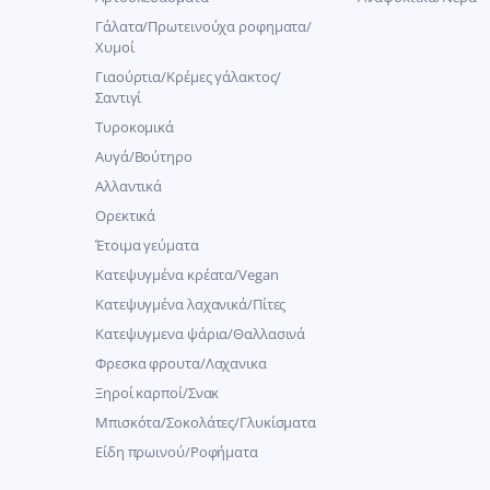
Γάλατα/Πρωτεινούχα ροφηματα/
Χυμοί
Γιαούρτια/Κρέμες γάλακτος/
Σαντιγί
Τυροκομικά
Αυγά/Βούτηρο
Αλλαντικά
Ορεκτικά
Έτοιμα γεύματα
Κατεψυγμένα κρέατα/Vegan
Kατεψυγμένα λαχανικά/Πίτες
Κατεψυγμενα ψάρια/Θαλλασινά
Φρεσκα φρουτα/Λαχανικα
Ξηροί καρποί/Σνακ
Μπισκότα/Σοκολάτες/Γλυκίσματα
Είδη πρωινού/Ροφήματα