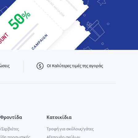
ώσεις
ΟΙ Καλύτερες τιμές της αγοράς
Φροντίδα
Κατοικίδια
/Σερβιέτες
Τροφή για σκύλους/γάτες
Είδη προσωπικής
Αξεσουάρ σκύλων