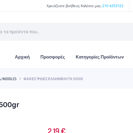
Χρειάζεστε βοήθεια; Καλέστε μας:
210 4253122
Αρχική
Προσφορές
Κατηγορίες Προϊόντων
Α/NOODLES
ΦΑΚΈΣ ΨΙΛΈΣ ΕΛΛΗΝΙΚΉ ΓΗ 500GR
500gr
2.19
€