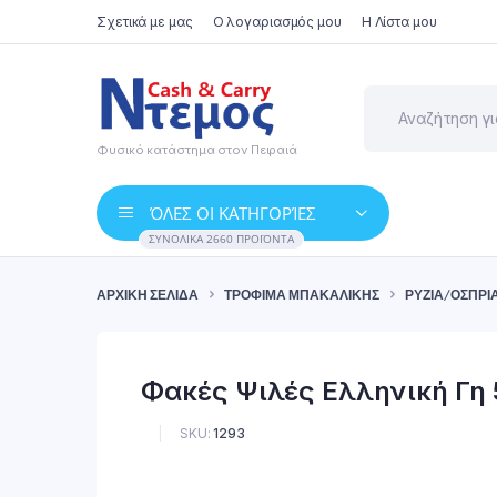
Σχετικά με μας
Ο λογαριασμός μου
Η Λίστα μου
Φυσικό κατάστημα στον Πειραιά
ΌΛΕΣ ΟΙ ΚΑΤΗΓΟΡΊΕΣ
ΣΥΝΟΛΙΚΆ 2660 ΠΡΟΪΌΝΤΑ
ΑΡΧΙΚΉ ΣΕΛΊΔΑ
ΤΡΌΦΙΜΑ ΜΠΑΚΑΛΙΚΉΣ
ΡΎΖΙΑ/ΌΣΠΡΙ
Φακές Ψιλές Ελληνική Γη 
SKU:
1293