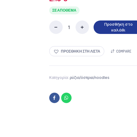
ΣΕ ΑΠΌΘΕΜΑ
Προσθήκη στο
Φακές
καλάθι
Ψιλές
Ελληνική
Γη
ΠΡΟΣΘΉΚΗ ΣΤΗ ΛΊΣΤΑ
COMPARE
500gr
ποσότητα
Κατηγορία:
ρύζια/όσπρια/noodles