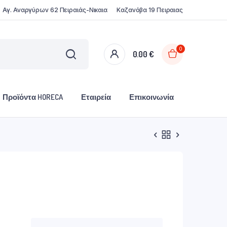
Αγ. Αναργύρων 62 Πειραιάς-Νικαια
Καζανόβα 19 Πειραιας
0
0.00
€
Προϊόντα HORECA
Εταιρεία
Επικοινωνία