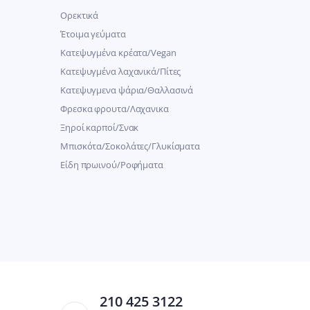
Ορεκτικά
Έτοιμα γεύματα
Κατεψυγμένα κρέατα/Vegan
Kατεψυγμένα λαχανικά/Πίτες
Κατεψυγμενα ψάρια/Θαλλασινά
Φρεσκα φρουτα/Λαχανικα
Ξηροί καρποί/Σνακ
Μπισκότα/Σοκολάτες/Γλυκίσματα
Είδη πρωινού/Ροφήματα
210 425 3122