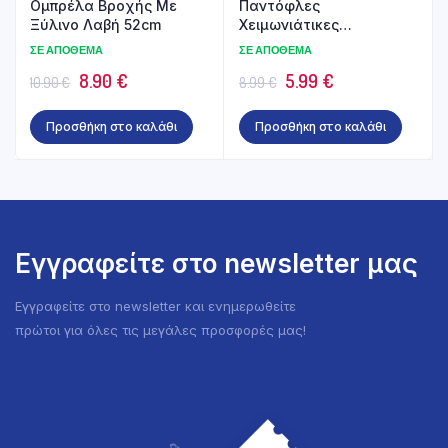
Ομπρέλα Βρoχής Με
Παντόφλες
Ξύλινο Λαβή 52cm
Χειμωνιάτικες
Γυναικείες/Αντρικές
ΣΕ ΑΠΌΘΕΜΑ
ΣΕ ΑΠΌΘΕΜΑ
Original
Η
Original
Η
8.90
€
5.99
€
10.90
€
8.99
€
price
τρέχουσα
price
τρέχουσα
Προσθήκη στο καλάθι
Προσθήκη στο καλάθι
was:
τιμή
was:
τιμή
10.90 €.
είναι:
8.99 €.
είναι:
8.90 €.
5.99 €.
Εγγραφείτε στο newsletter μας
Εγγραφείτε στο newsletter και ενημερωθείτε
πρώτοι για όλες τις μεγάλες προσφορές μας!