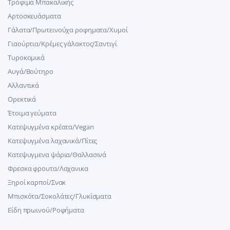
Τρόφιμα Μπακαλικής
Αρτοσκευάσματα
Γάλατα/Πρωτεινούχα ροφηματα/Χυμοί
Γιαούρτια/Κρέμες γάλακτος/Σαντιγί
Τυροκομικά
Αυγά/Βούτηρο
Αλλαντικά
Ορεκτικά
Έτοιμα γεύματα
Κατεψυγμένα κρέατα/Vegan
Kατεψυγμένα λαχανικά/Πίτες
Κατεψυγμενα ψάρια/Θαλλασινά
Φρεσκα φρουτα/Λαχανικα
Ξηροί καρποί/Σνακ
Μπισκότα/Σοκολάτες/Γλυκίσματα
Είδη πρωινού/Ροφήματα