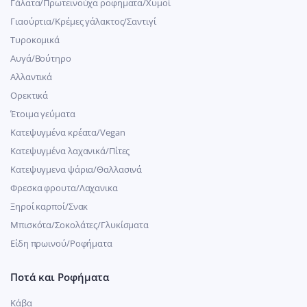
Γάλατα/Πρωτεινούχα ροφηματα/Χυμοί
Γιαούρτια/Κρέμες γάλακτος/Σαντιγί
Τυροκομικά
Αυγά/Βούτηρο
Αλλαντικά
Ορεκτικά
Έτοιμα γεύματα
Κατεψυγμένα κρέατα/Vegan
Kατεψυγμένα λαχανικά/Πίτες
Κατεψυγμενα ψάρια/Θαλλασινά
Φρεσκα φρουτα/Λαχανικα
Ξηροί καρποί/Σνακ
Μπισκότα/Σοκολάτες/Γλυκίσματα
Είδη πρωινού/Ροφήματα
Ποτά και Ροφήματα
Κάβα