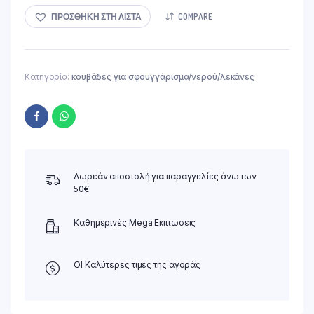
4.50 €.
είναι:
3.99 €.
ΠΡΟΣΘΉΚΗ ΣΤΗ ΛΊΣΤΑ
COMPARE
Κατηγορία:
κουβάδες για σφουγγάρισμα/νερού/λεκάνες
Δωρεάν αποστολή για παραγγελίες άνω των
50€
Καθημερινές Mega Εκπτώσεις
ΟΙ Καλύτερες τιμές της αγοράς