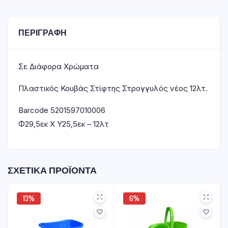
ΠΕΡΙΓΡΑΦΉ
Σε Διάφορα Χρώματα
Πλαστικός Κουβάς Στίφτης Στρογγυλός νέος 12λτ.
Barcode 5201597010006
Φ29,5εκ X Υ25,5εκ – 12λτ
ΣΧΕΤΙΚΆ ΠΡΟΪΌΝΤΑ
13%
6%