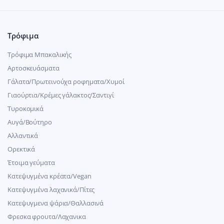
Τρόφιμα
Τρόφιμα Μπακαλικής
Αρτοσκευάσματα
Γάλατα/Πρωτεινούχα ροφηματα/Χυμοί
Γιαούρτια/Κρέμες γάλακτος/Σαντιγί
Τυροκομικά
Αυγά/Βούτηρο
Αλλαντικά
Ορεκτικά
Έτοιμα γεύματα
Κατεψυγμένα κρέατα/Vegan
Kατεψυγμένα λαχανικά/Πίτες
Κατεψυγμενα ψάρια/Θαλλασινά
Φρεσκα φρουτα/Λαχανικα