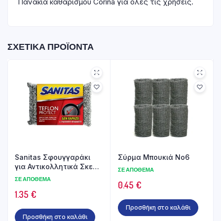
Πανάκια καθαρισμού Corina για όλες τις χρήσεις.
ΣΧΕΤΙΚΆ ΠΡΟΪΌΝΤΑ
Sanitas Σφουγγαράκι
Σύρμα Μπουκιά Νο6
για Αντικολλητικά Σκεύη
ΣΕ ΑΠΌΘΕΜΑ
Teflon Protect
ΣΕ ΑΠΌΘΕΜΑ
0.45
€
1.35
€
Προσθήκη στο καλάθι
Προσθήκη στο καλάθι