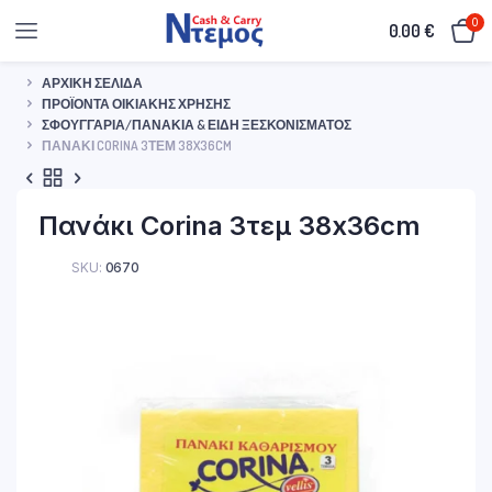
0
0.00
€
ΑΡΧΙΚΉ ΣΕΛΊΔΑ
ΠΡΟΪΌΝΤΑ ΟΙΚΙΑΚΉΣ ΧΡΉΣΗΣ
ΣΦΟΥΓΓΆΡΙΑ/ΠΑΝΆΚΙΑ & ΕΊΔΗ ΞΕΣΚΟΝΊΣΜΑΤΟΣ
ΠΑΝΆΚΙ CORINA 3ΤΕΜ 38X36CM
Πανάκι Corina 3τεμ 38x36cm
SKU:
0670