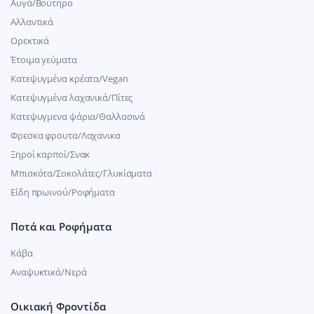
Αυγά/Βούτηρο
Αλλαντικά
Ορεκτικά
Έτοιμα γεύματα
Κατεψυγμένα κρέατα/Vegan
Kατεψυγμένα λαχανικά/Πίτες
Κατεψυγμενα ψάρια/Θαλλασινά
Φρεσκα φρουτα/Λαχανικα
Ξηροί καρποί/Σνακ
Μπισκότα/Σοκολάτες/Γλυκίσματα
Είδη πρωινού/Ροφήματα
Ποτά και Ροφήματα
Κάβα
Αναψυκτικά/Νερά
Οικιακή Φροντίδα