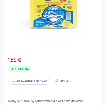
1.89
€
ΣΕ ΑΠΌΘΕΜΑ
ΠΡΟΣΘΉΚΗ ΣΤΗ ΛΊΣΤΑ
COMPARE
Κατηγορία:
σφουγγάρια/πανάκια & είδη ξεσκονίσματος