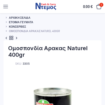
0
0.00
€
ΑΡΧΙΚΉ ΣΕΛΊΔΑ
ΈΤΟΙΜΑ ΓΕΎΜΑΤΑ
ΚΟΝΣΈΡΒΕΣ
ΟΜΟΣΠΟΝΔΊΑ ΑΡΑΚΑΣ NATUREL 400GR
Ομοσπονδία Αρακας Naturel
400gr
SKU:
3305