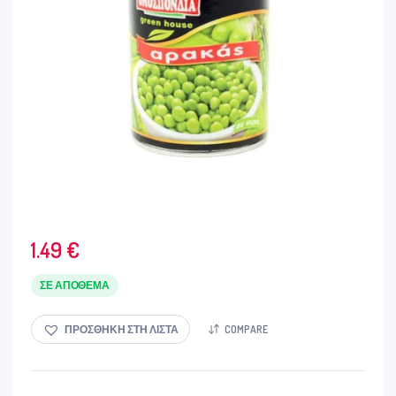
1.49
€
ΣΕ ΑΠΌΘΕΜΑ
ΠΡΟΣΘΉΚΗ ΣΤΗ ΛΊΣΤΑ
COMPARE