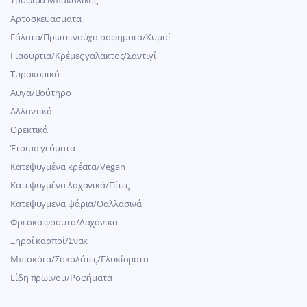
Αρτοσκευάσματα
Γάλατα/Πρωτεινούχα ροφηματα/Χυμοί
Γιαούρτια/Κρέμες γάλακτος/Σαντιγί
Τυροκομικά
Αυγά/Βούτηρο
Αλλαντικά
Ορεκτικά
Έτοιμα γεύματα
Κατεψυγμένα κρέατα/Vegan
Kατεψυγμένα λαχανικά/Πίτες
Κατεψυγμενα ψάρια/Θαλλασινά
Φρεσκα φρουτα/Λαχανικα
Ξηροί καρποί/Σνακ
Μπισκότα/Σοκολάτες/Γλυκίσματα
Είδη πρωινού/Ροφήματα