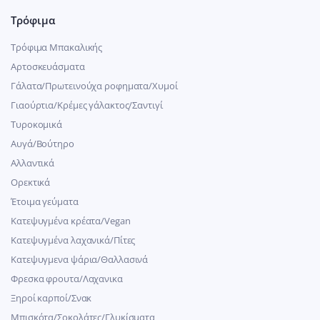
Τρόφιμα
Τρόφιμα Μπακαλικής
Αρτοσκευάσματα
Γάλατα/Πρωτεινούχα ροφηματα/Χυμοί
Γιαούρτια/Κρέμες γάλακτος/Σαντιγί
Τυροκομικά
Αυγά/Βούτηρο
Αλλαντικά
Ορεκτικά
Έτοιμα γεύματα
Κατεψυγμένα κρέατα/Vegan
Kατεψυγμένα λαχανικά/Πίτες
Κατεψυγμενα ψάρια/Θαλλασινά
Φρεσκα φρουτα/Λαχανικα
Ξηροί καρποί/Σνακ
Μπισκότα/Σοκολάτες/Γλυκίσματα