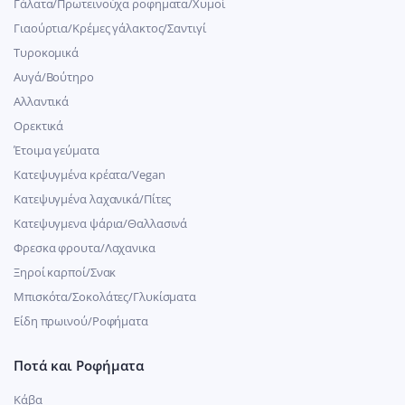
Γάλατα/Πρωτεινούχα ροφηματα/Χυμοί
Γιαούρτια/Κρέμες γάλακτος/Σαντιγί
Τυροκομικά
Αυγά/Βούτηρο
Αλλαντικά
Ορεκτικά
Έτοιμα γεύματα
Κατεψυγμένα κρέατα/Vegan
Kατεψυγμένα λαχανικά/Πίτες
Κατεψυγμενα ψάρια/Θαλλασινά
Φρεσκα φρουτα/Λαχανικα
Ξηροί καρποί/Σνακ
Μπισκότα/Σοκολάτες/Γλυκίσματα
Είδη πρωινού/Ροφήματα
Ποτά και Ροφήματα
Κάβα