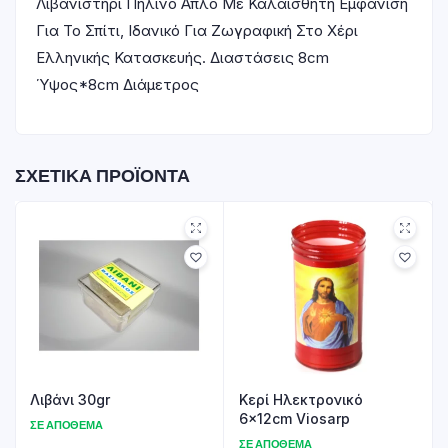
Λιβανιστήρι Πήλινο Απλό Με Καλαίσθητη Εμφάνιση
Για Το Σπίτι, Ιδανικό Για Ζωγραφική Στο Χέρι
Ελληνικής Κατασκευής. Διαστάσεις 8cm
Ύψος*8cm Διάμετρος
ΣΧΕΤΙΚΆ ΠΡΟΪΌΝΤΑ
Λιβάνι 30gr
Κερί Ηλεκτρονικό
6x12cm Viosarp
ΣΕ ΑΠΌΘΕΜΑ
ΣΕ ΑΠΌΘΕΜΑ