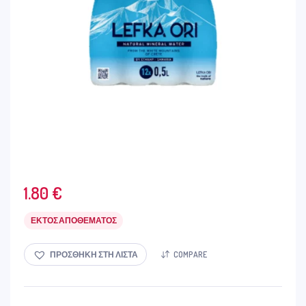
1.80
€
ΕΚΤΌΣ ΑΠΟΘΈΜΑΤΟΣ
ΠΡΟΣΘΉΚΗ ΣΤΗ ΛΊΣΤΑ
COMPARE