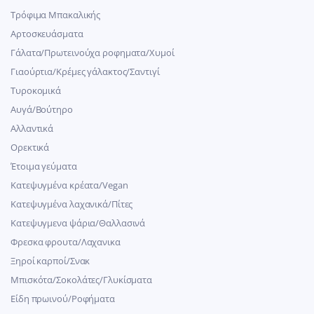
Τρόφιμα Μπακαλικής
Αρτοσκευάσματα
Γάλατα/Πρωτεινούχα ροφηματα/Χυμοί
Γιαούρτια/Κρέμες γάλακτος/Σαντιγί
Τυροκομικά
Αυγά/Βούτηρο
Αλλαντικά
Ορεκτικά
Έτοιμα γεύματα
Κατεψυγμένα κρέατα/Vegan
Kατεψυγμένα λαχανικά/Πίτες
Κατεψυγμενα ψάρια/Θαλλασινά
Φρεσκα φρουτα/Λαχανικα
Ξηροί καρποί/Σνακ
Μπισκότα/Σοκολάτες/Γλυκίσματα
Είδη πρωινού/Ροφήματα